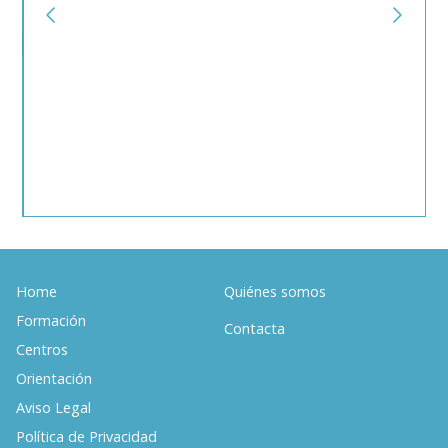
¿
p
e
1
Home
Quiénes somos
Formación
Contacta
Centros
Orientación
Aviso Legal
Política de Privacidad