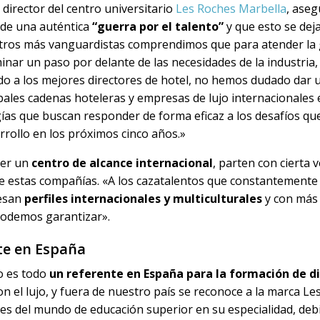
, director del centro universitario
Les Roches Marbella
, ase
de una auténtica
“guerra por el talento”
y que esto se deja
tros más vanguardistas comprendimos que para atender la
nar un paso por delante de las necesidades de la industria,
o a los mejores directores de hotel, no hemos dudado dar 
pales cadenas hoteleras y empresas de lujo internacionales 
as que buscan responder de forma eficaz a los desafíos qu
rrollo en los próximos cinco años.»
ser un
centro de alcance internacional
, parten con cierta 
de estas compañías. «A los cazatalentos que constantemente 
resan
perfiles internacionales y multiculturales
y con más 
podemos garantizar».
te en España
io es todo
un referente en España para la formación de di
n el lujo, y fuera de nuestro país se reconoce a la marca L
des del mundo de educación superior en su especialidad, deb