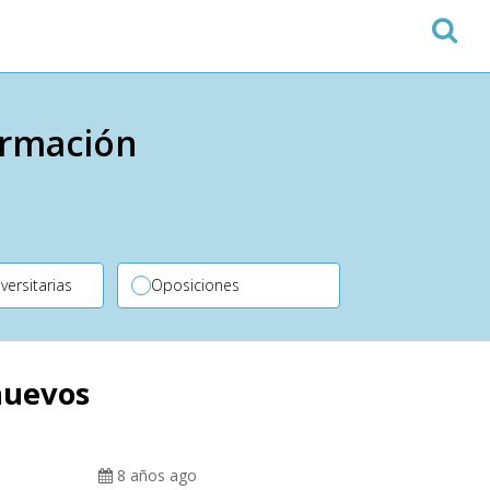
ormación
versitarias
Oposiciones
 nuevos
8 años ago