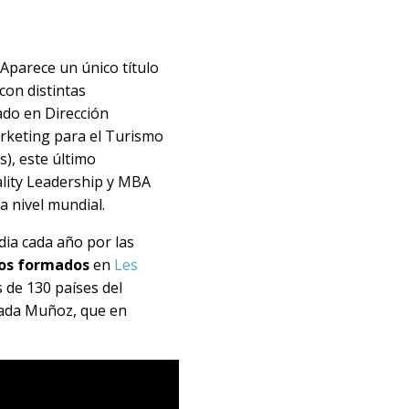
Aparece un único título
con distintas
ado en Dirección
arketing para el Turismo
s), este último
ality Leadership y MBA
 nivel mundial.
ia cada año por las
vos formados
en
Les
 de 130 países del
lada Muñoz, que en