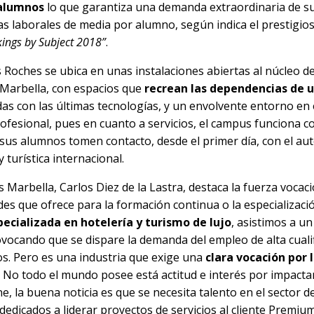
 alumnos
lo que garantiza una demanda extraordinaria de s
as laborales de media por alumno, según indica el prestigio
ings by Subject 2018”
.
 Roches se ubica en unas instalaciones abiertas al núcleo 
 Marbella, con espacios que
recrean las dependencias de u
das con las últimas tecnologías, y un envolvente entorno en e
rofesional, pues en cuanto a servicios, el campus funciona 
 sus alumnos tomen contacto, desde el primer día, con el au
y turística internacional.
s Marbella, Carlos Diez de la Lastra, destaca la fuerza vocac
es que ofrece para la formación continua o la especializaci
pecializada en hotelería y turismo de lujo
, asistimos a u
ovocando que se dispare la demanda del empleo de alta cuali
vos. Pero es una industria que exige una
clara vocación por 
. No todo el mundo posee está actitud e interés por impactar
e, la buena noticia es que se necesita talento en el sector de 
dedicados a liderar proyectos de servicios al cliente Premium