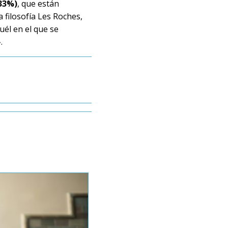
33%)
, que están
a filosofía Les Roches,
uél en el que se
.