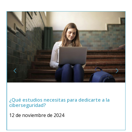
¿Qué estudios necesitas para dedicarte a la
¿
ciberseguridad?
C
12 de noviembre de 2024
2