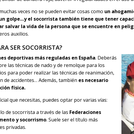
, muchas veces no se pueden evitar cosas como
un
ahogamie
 un golpe…y el socorrista también tiene que tener capa
r salvar la vida de la persona que se encuentre en pelig
ros auxilios.
ARA SER SOCORRISTA?
nes deportivas más reguladas
en España
. Deberás
re las técnicas de nado y de remolque para los
ios para poder realizar las técnicas de reanimación,
ón de accidentes… Además, también
es necesario
ión física.
icial que necesitas, puedes optar por varias vías:
lo de socorrista a través de las
Federaciones
mento y socorrismo
. Suele ser el título más
des privadas.