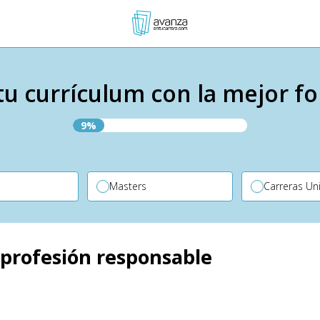
tu currículum con la mejor f
9%
P
Masters
Carreras Uni
a profesión responsable