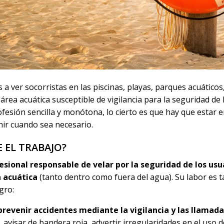
 ver socorristas en las piscinas, playas, parques acuáticos
área acuática susceptible de vigilancia para la seguridad de 
esión sencilla y monótona, lo cierto es que hay que estar 
ir cuando sea necesario.
 EL TRABAJO?
ofesional responsable de velar por la seguridad de los usu
 acuática
(tanto dentro como fuera del agua). Su labor es 
gro:
prevenir accidentes mediante la vigilancia y las llamad
avisar de bandera roja, advertir irregularidades en el uso de