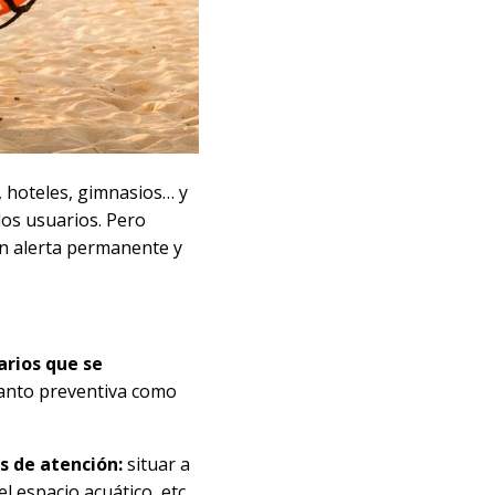
, hoteles, gimnasios… y
los usuarios. Pero
en alerta permanente y
arios que se
tanto preventiva como
as de atención:
situar a
l espacio acuático, etc.