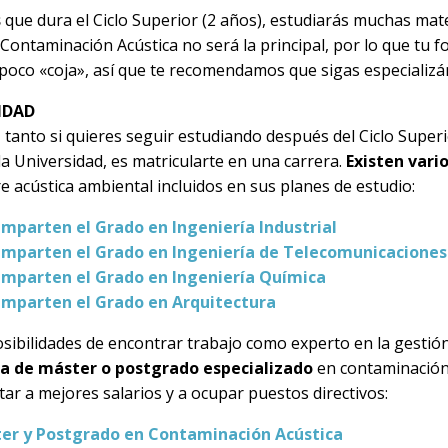
s
que dura el Ciclo Superior (2 años), estudiarás muchas mate
 Contaminación Acústica no será la principal, por lo que tu 
oco «coja», así que te recomendamos que sigas especializá
IDAD
, tanto si quieres seguir estudiando después del Ciclo Super
la Universidad, es matricularte en una carrera.
Existen vari
e acústica ambiental incluidos en sus planes de estudio:
imparten el Grado en Ingeniería Industrial
imparten el Grado en Ingeniería de Telecomunicaciones
imparten el Grado en Ingeniería Química
imparten el Grado en Arquitectura
ibilidades de encontrar trabajo como experto en la gestión 
 de máster o postgrado especializado
en contaminación 
ar a mejores salarios y a ocupar puestos directivos:
er y Postgrado en Contaminación Acústica