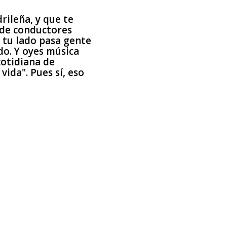
ileña, y que te
 de conductores
r tu lado pasa gente
do. Y oyes música
cotidiana de
ida". Pues sí, eso