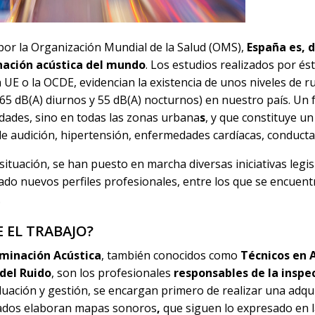
 por la Organización Mundial de la Salud (OMS),
España es, d
nación acústica del mundo
. Los estudios realizados por é
 UE o la OCDE, evidencian la existencia de unos niveles de r
65 dB(A) diurnos y 55 dB(A) nocturnos) en nuestro país. U
udades, sino en todas las zonas urbana
s
, y que constituye u
e audición, hipertensión, enfermedades cardíacas, conductas 
situación, se han puesto en marcha diversas iniciativas legis
eado nuevos perfiles profesionales, entre los que se encuent
.
 EL TRABAJO?
minación Acústica
, también conocidos como
Técnicos en 
del Ruido
, son los profesionales
responsables de la inspec
luación y gestión, se encargan primero de realizar una adqui
tados elaboran mapas sonoros
,
que siguen lo expresado en l