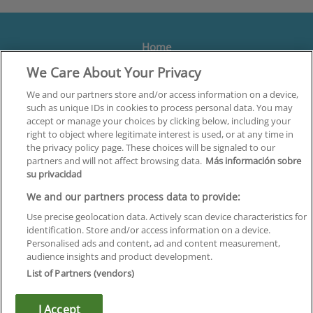
Home
We Care About Your Privacy
Formación
Centros
We and our partners store and/or access information on a device,
such as unique IDs in cookies to process personal data. You may
Orientación
accept or manage your choices by clicking below, including your
right to object where legitimate interest is used, or at any time in
Quiénes somos
the privacy policy page. These choices will be signaled to our
partners and will not affect browsing data.
Más información sobre
Contacta
su privacidad
Aviso Legal
We and our partners process data to provide:
Política de Privacidad
Use precise geolocation data. Actively scan device characteristics for
identification. Store and/or access information on a device.
Política de Cookies
Personalised ads and content, ad and content measurement,
audience insights and product development.
Canal Ético
List of Partners (vendors)
¡Síguenos!
I Accept