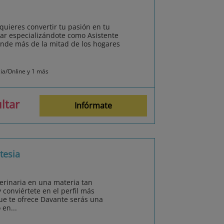
 quieres convertir tu pasión en tu
ajar especializándote como Asistente
onde más de la mitad de los hogares
cia/Online y 1 más
ltar
Infórmate
tesia
terinaria en una materia tan
 conviértete en el perfil más
ue te ofrece Davante serás una
en...