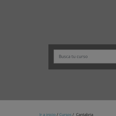
Ir a inicio
/
Cursos
/ Cantabria