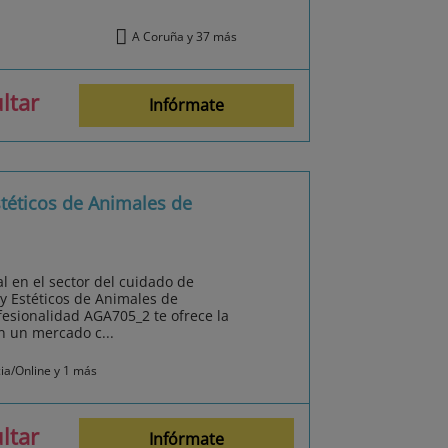
A Coruña y 37 más
ltar
Infórmate
téticos de Animales de
l en el sector del cuidado de
y Estéticos de Animales de
fesionalidad AGA705_2 te ofrece la
n un mercado c...
cia/Online y 1 más
ltar
Infórmate