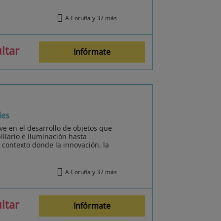
A Coruña y 37 más
ltar
Infórmate
les
ve en el desarrollo de objetos que
iliario e iluminación hasta
 contexto donde la innovación, la
A Coruña y 37 más
ltar
Infórmate