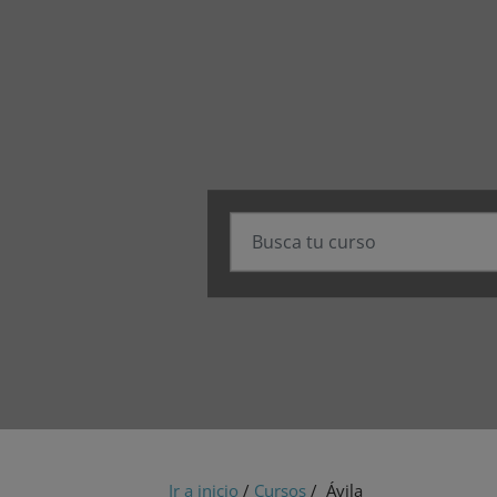
Ir a inicio
/
Cursos
/ Ávila