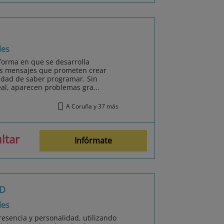
les
a forma en que se desarrolla
os mensajes que prometen crear
idad de saber programar. Sin
al, aparecen problemas gra...
A Coruña y 37 más
ltar
Infórmate
3D
les
esencia y personalidad, utilizando