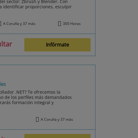
el sector: Zbrush y Blender. Con
identificar proporciones, esculpir
A Coruña y 37 más
300 Horas
ltar
Infórmate
les
rollador .NET? Te ofrecemos la
no de los perfiles más demandados
rarás formación integral y
A Coruña y 37 más