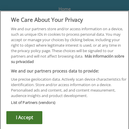
Home
We Care About Your Privacy
Formación
Centros
We and our partners store and/or access information on a device,
such as unique IDs in cookies to process personal data. You may
Orientación
accept or manage your choices by clicking below, including your
right to object where legitimate interest is used, or at any time in
Quiénes somos
the privacy policy page. These choices will be signaled to our
partners and will not affect browsing data.
Más información sobre
Contacta
su privacidad
Aviso Legal
We and our partners process data to provide:
Política de Privacidad
Use precise geolocation data. Actively scan device characteristics for
identification. Store and/or access information on a device.
Política de Cookies
Personalised ads and content, ad and content measurement,
audience insights and product development.
Canal Ético
List of Partners (vendors)
¡Síguenos!
I Accept