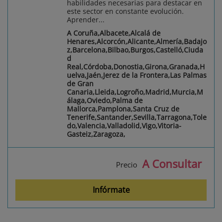
habilidades necesarias para destacar en
este sector en constante evolución.
Aprender...
A Coruña,Albacete,Alcalá de
Henares,Alcorcón,Alicante,Almería,Badajo
z,Barcelona,Bilbao,Burgos,Castelló,Ciuda
d
Real,Córdoba,Donostia,Girona,Granada,H
uelva,Jaén,Jerez de la Frontera,Las Palmas
de Gran
Canaria,Lleida,Logroño,Madrid,Murcia,M
álaga,Oviedo,Palma de
Mallorca,Pamplona,Santa Cruz de
Tenerife,Santander,Sevilla,Tarragona,Tole
do,Valencia,Valladolid,Vigo,Vitoria-
Gasteiz,Zaragoza,
A Consultar
Precio
Infórmate