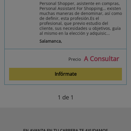
Personal Shopper, asistente en compras,
Personal Assistant For Shopping… existen
muchas maneras de denominar, así como
de definir, esta profesión.Es el
profesional, que previo estudio del
cliente, sus necesidades u objetivos, guía
al mismo en la elección y adquisic...
Salamanca,
A Consultar
Precio
Infórmate
1
de 1
EN AVANZA EN TU CARRERA TE AYUDAMOS