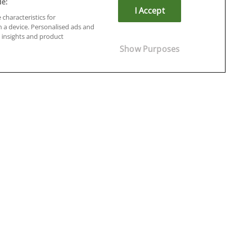
de:
I Accept
 characteristics for
n a device. Personalised ads and
insights and product
Cursos en Soria
Show Purposes
Cursos en Tarragona
Cursos en Tenerife
Cursos en Toledo
Cursos en Valencia
Cursos en Valladolid
Cursos en Zaragoza
Cursos en Ávila
¡Síguenos!