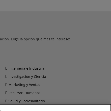
ción. Elige la opción que más te interese:
Ingeniería e Industria
Investigación y Ciencia
Marketing y Ventas
Recursos Humanos
Salud y Sociosanitario