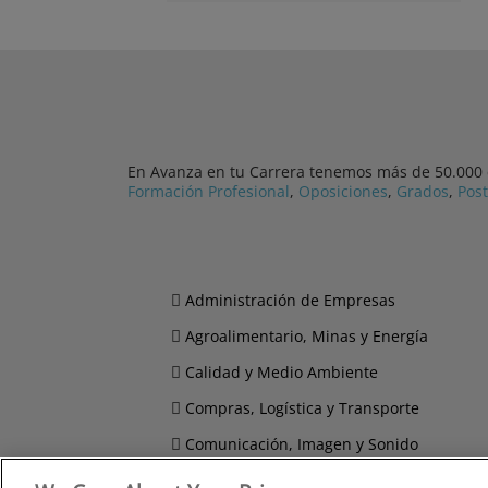
En Avanza en tu Carrera tenemos más de 50.000 cu
Formación Profesional
,
Oposiciones
,
Grados
,
Pos
Administración de Empresas
Agroalimentario, Minas y Energía
Calidad y Medio Ambiente
Compras, Logística y Transporte
Comunicación, Imagen y Sonido
Derecho y Seguridad