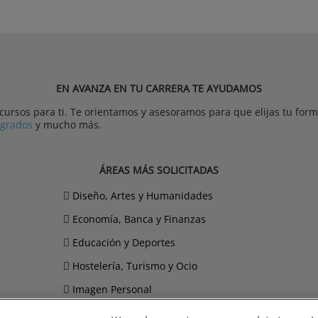
EN AVANZA EN TU CARRERA TE AYUDAMOS
rsos para ti. Te orientamos y asesoramos para que elijas tu forma
tgrados
y mucho más.
ÁREAS MÁS SOLICITADAS
Diseño, Artes y Humanidades
Economía, Banca y Finanzas
Educación y Deportes
Hostelería, Turismo y Ocio
Imagen Personal
Informática y Telecomunicaciones