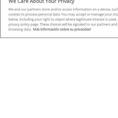
We Care About Your Privacy
We and our partners store and/or access information on a device, such
cookies to process personal data. You may accept or manage your choi
below, including your right to object where legitimate interest is used, 
Cursos en A Coruña
Cursos
privacy policy page. These choices will be signaled to our partners and 
browsing data.
Más información sobre su privacidad
Cursos en Albacete
Cursos
Cursos en Alicante
Cursos
Cursos en Almería
Cursos
Cursos en Araba/Álava
Cursos
Cursos en Asturias
Cursos
Cursos en Badajoz
Cursos
Cursos en Barcelona
Cursos
Cursos en Bizkaia
Cursos
Cursos en Burgos
Cursos
Cursos en Cantabria
Cursos
Home
Q