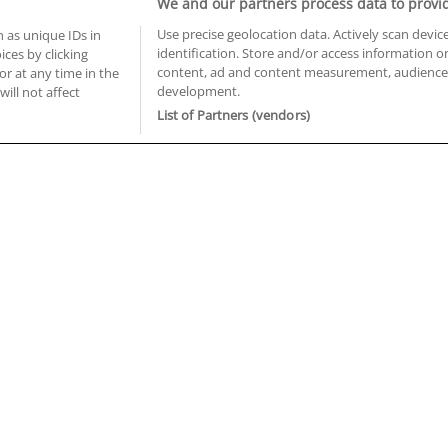
We and our partners process data to provi
Use precise geolocation data. Actively scan device
 as unique IDs in
identification. Store and/or access information o
ces by clicking
BUSCA TUS CURSOS EN TU PROVINCIA
content, ad and content measurement, audience 
or at any time in the
development.
 en Castellón
Cursos en La Rioja
will not affect
 en Ciudad Real
Cursos en Las Palmas
List of Partners (vendors)
 en Cáceres
Cursos en León
 en Cádiz
Cursos en Lleida
 en Córdoba
Cursos en Madrid
 en Gipuzkoa
Cursos en Murcia
 en Girona
Cursos en Málaga
 en Granada
Cursos en Navarra
 en Huelva
Cursos en Pontevedra
 en Illes Balears
Cursos en Salamanca
 en Jaén
Cursos en Sevilla
uiénes somos
Aviso Legal