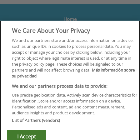
Home
We Care About Your Privacy
Formación
Centros
We and our partners store and/or access information on a device,
such as unique IDs in cookies to process personal data. You may
Orientación
accept or manage your choices by clicking below, including your
right to object where legitimate interest is used, or at any time in
Quiénes somos
the privacy policy page. These choices will be signaled to our
partners and will not affect browsing data.
Más información sobre
Contacta
su privacidad
Aviso Legal
We and our partners process data to provide:
Política de Privacidad
Use precise geolocation data. Actively scan device characteristics for
identification. Store and/or access information on a device.
Política de Cookies
Personalised ads and content, ad and content measurement,
audience insights and product development.
Canal Ético
List of Partners (vendors)
¡Síguenos!
I Accept