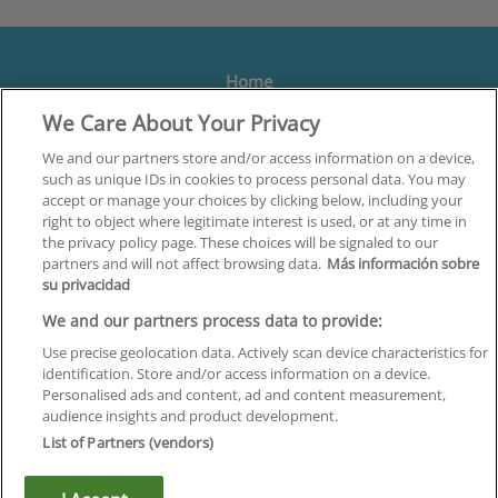
Home
We Care About Your Privacy
Formación
Centros
We and our partners store and/or access information on a device,
such as unique IDs in cookies to process personal data. You may
Orientación
accept or manage your choices by clicking below, including your
right to object where legitimate interest is used, or at any time in
Quiénes somos
the privacy policy page. These choices will be signaled to our
partners and will not affect browsing data.
Más información sobre
Contacta
su privacidad
Aviso Legal
We and our partners process data to provide:
Política de Privacidad
Use precise geolocation data. Actively scan device characteristics for
identification. Store and/or access information on a device.
Política de Cookies
Personalised ads and content, ad and content measurement,
audience insights and product development.
Canal Ético
List of Partners (vendors)
¡Síguenos!