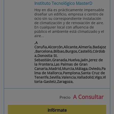
Instituto Tecnológico MasterD
Hoy en día es prácticamente impensable
diseñar un edificio, empresa o centro de
ocio sin su correspondiente instalación
de climatización y de renovación de aire.
En cualquier local con afluencia de
público el ambiente está climatizado y el
aire...
,A
Coruña,Alcorcón,Alicante,Almería,Badajoz
,Barcelona,Bilbao,Burgos,Castelló,Córdob
a,Donostia St.
Sebastián,Granada,Huelva,Jaén,Jerez de
la Frontera,Las Palmas de Gran
Canaria,Madrid,Murcia,Málaga,Oviedo,Pa
lma de Mallorca,Pamplona,Santa Cruz de
Tenerife,Sevilla,Valencia,Valladolid,Vigo,Vi
toria-Gasteiz,Zaragoza,
A Consultar
Precio
Infórmate