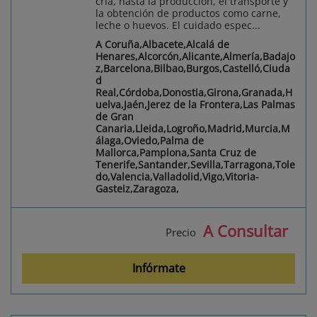
cría, hasta la producción, el transporte y
la obtención de productos como carne,
leche o huevos. El cuidado espec...
A Coruña,Albacete,Alcalá de
Henares,Alcorcón,Alicante,Almería,Badajo
z,Barcelona,Bilbao,Burgos,Castelló,Ciuda
d
Real,Córdoba,Donostia,Girona,Granada,H
uelva,Jaén,Jerez de la Frontera,Las Palmas
de Gran
Canaria,Lleida,Logroño,Madrid,Murcia,M
álaga,Oviedo,Palma de
Mallorca,Pamplona,Santa Cruz de
Tenerife,Santander,Sevilla,Tarragona,Tole
do,Valencia,Valladolid,Vigo,Vitoria-
Gasteiz,Zaragoza,
A Consultar
Precio
Infórmate