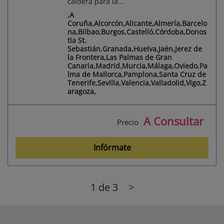
caldera para la...
,A
Coruña,Alcorcón,Alicante,Almería,Barcelo
na,Bilbao,Burgos,Castelló,Córdoba,Donos
tia St.
Sebastián,Granada,Huelva,Jaén,Jerez de
la Frontera,Las Palmas de Gran
Canaria,Madrid,Murcia,Málaga,Oviedo,Pa
lma de Mallorca,Pamplona,Santa Cruz de
Tenerife,Sevilla,Valencia,Valladolid,Vigo,Z
aragoza,
A Consultar
Precio
Infórmate
1
de 3
>