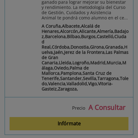
ganado para lograr mejorar su bienestar
y rendimiento. La metodología del Curso
de Gestión, Cuidados y Asistencia
Animal te pondrá como alumno en el ce...
A Coruña,Albacete,Alcalá de
Henares,Alcorcón,Alicante,Almería,Badajo
z,Barcelona,Bilbao,Burgos,Castelló,Ciuda
d
Real,Córdoba,Donostia,Girona,Granada,H
uelva,Jaén,Jerez de la Frontera,Las Palmas
de Gran
Canaria,Lleida,Logroño,Madrid,Murcia,M
álaga,Oviedo,Palma de
Mallorca,Pamplona,Santa Cruz de
Tenerife,Santander,Sevilla,Tarragona,Tole
do,Valencia,Valladolid,Vigo,Vitoria-
Gasteiz,Zaragoza,
A Consultar
Precio
Infórmate