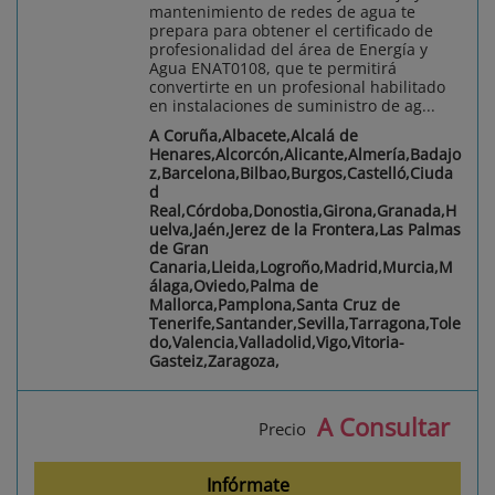
mantenimiento de redes de agua te
prepara para obtener el certificado de
profesionalidad del área de Energía y
Agua ENAT0108, que te permitirá
convertirte en un profesional habilitado
en instalaciones de suministro de ag...
A Coruña,Albacete,Alcalá de
Henares,Alcorcón,Alicante,Almería,Badajo
z,Barcelona,Bilbao,Burgos,Castelló,Ciuda
d
Real,Córdoba,Donostia,Girona,Granada,H
uelva,Jaén,Jerez de la Frontera,Las Palmas
de Gran
Canaria,Lleida,Logroño,Madrid,Murcia,M
álaga,Oviedo,Palma de
Mallorca,Pamplona,Santa Cruz de
Tenerife,Santander,Sevilla,Tarragona,Tole
do,Valencia,Valladolid,Vigo,Vitoria-
Gasteiz,Zaragoza,
A Consultar
Precio
Infórmate