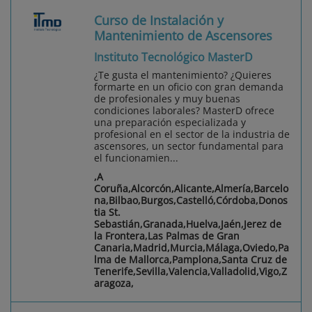
Curso de Instalación y
Mantenimiento de Ascensores
Instituto Tecnológico MasterD
¿Te gusta el mantenimiento? ¿Quieres
formarte en un oficio con gran demanda
de profesionales y muy buenas
condiciones laborales? MasterD ofrece
una preparación especializada y
profesional en el sector de la industria de
ascensores, un sector fundamental para
el funcionamien...
,A
Coruña,Alcorcón,Alicante,Almería,Barcelo
na,Bilbao,Burgos,Castelló,Córdoba,Donos
tia St.
Sebastián,Granada,Huelva,Jaén,Jerez de
la Frontera,Las Palmas de Gran
Canaria,Madrid,Murcia,Málaga,Oviedo,Pa
lma de Mallorca,Pamplona,Santa Cruz de
Tenerife,Sevilla,Valencia,Valladolid,Vigo,Z
aragoza,