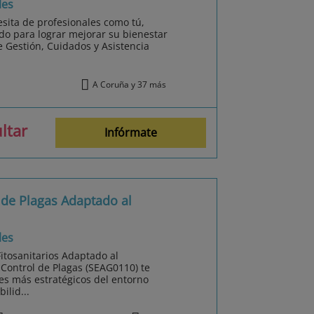
les
sita de profesionales como tú,
do para lograr mejorar su bienestar
 Gestión, Cuidados y Asistencia
A Coruña y 37 más
ltar
Infórmate
l de Plagas Adaptado al
les
Fitosanitarios Adaptado al
l Control de Plagas (SEAG0110) te
es más estratégicos del entorno
ilid...