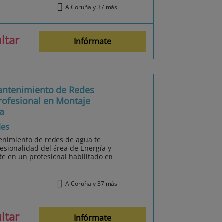
A Coruña y 37 más
ltar
Infórmate
antenimiento de Redes
rofesional en Montaje
a
les
enimiento de redes de agua te
fesionalidad del área de Energía y
te en un profesional habilitado en
A Coruña y 37 más
ltar
Infórmate