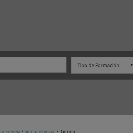
 y Energía
/
Semipresencial
/ Girona