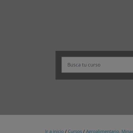
Ir a inicio
/
Cursos
/
Agroalimentario, Minas