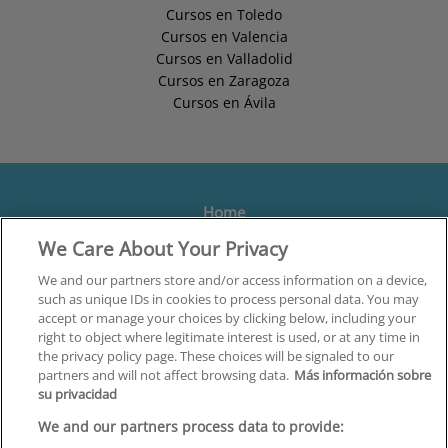
Cursos en Toledo
Cursos en Valencia
Cursos en Valladolid
Cursos en Zaragoza
Cursos en Ávila
Home
We Care About Your Privacy
Formación
Centros
We and our partners store and/or access information on a device,
such as unique IDs in cookies to process personal data. You may
Orientación
accept or manage your choices by clicking below, including your
right to object where legitimate interest is used, or at any time in
Quiénes somos
the privacy policy page. These choices will be signaled to our
partners and will not affect browsing data.
Más información sobre
Contacta
su privacidad
Aviso Legal
We and our partners process data to provide: