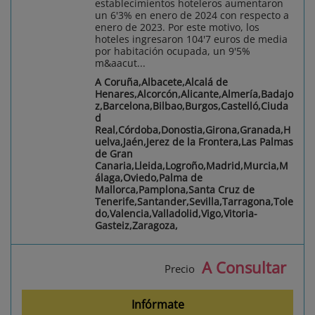
establecimientos hoteleros aumentaron
un 6'3% en enero de 2024 con respecto a
enero de 2023. Por este motivo, los
hoteles ingresaron 104'7 euros de media
por habitación ocupada, un 9'5%
m&aacut...
A Coruña,Albacete,Alcalá de
Henares,Alcorcón,Alicante,Almería,Badajo
z,Barcelona,Bilbao,Burgos,Castelló,Ciuda
d
Real,Córdoba,Donostia,Girona,Granada,H
uelva,Jaén,Jerez de la Frontera,Las Palmas
de Gran
Canaria,Lleida,Logroño,Madrid,Murcia,M
álaga,Oviedo,Palma de
Mallorca,Pamplona,Santa Cruz de
Tenerife,Santander,Sevilla,Tarragona,Tole
do,Valencia,Valladolid,Vigo,Vitoria-
Gasteiz,Zaragoza,
A Consultar
Precio
Infórmate