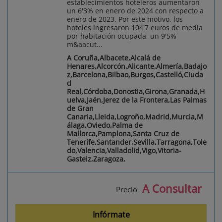
establecimientos hoteleros aumentaron
un 6'3% en enero de 2024 con respecto a
enero de 2023. Por este motivo, los
hoteles ingresaron 104'7 euros de media
por habitación ocupada, un 9'5%
m&aacut...
A Coruña,Albacete,Alcalá de
Henares,Alcorcón,Alicante,Almería,Badajo
z,Barcelona,Bilbao,Burgos,Castelló,Ciuda
d
Real,Córdoba,Donostia,Girona,Granada,H
uelva,Jaén,Jerez de la Frontera,Las Palmas
de Gran
Canaria,Lleida,Logroño,Madrid,Murcia,M
álaga,Oviedo,Palma de
Mallorca,Pamplona,Santa Cruz de
Tenerife,Santander,Sevilla,Tarragona,Tole
do,Valencia,Valladolid,Vigo,Vitoria-
Gasteiz,Zaragoza,
A Consultar
Precio
Infórmate