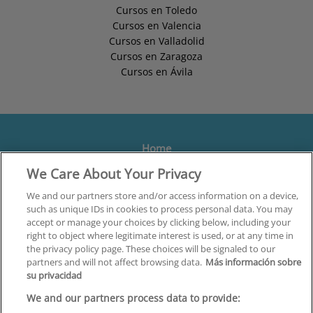
Cursos en Toledo
Cursos en Valencia
Cursos en Valladolid
Cursos en Zaragoza
Cursos en Ávila
Home
We Care About Your Privacy
Formación
Centros
We and our partners store and/or access information on a device,
such as unique IDs in cookies to process personal data. You may
Orientación
accept or manage your choices by clicking below, including your
right to object where legitimate interest is used, or at any time in
Quiénes somos
the privacy policy page. These choices will be signaled to our
partners and will not affect browsing data.
Más información sobre
Contacta
su privacidad
Aviso Legal
We and our partners process data to provide: