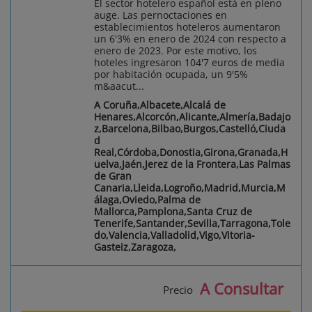
El sector hotelero español está en pleno
auge. Las pernoctaciones en
establecimientos hoteleros aumentaron
un 6'3% en enero de 2024 con respecto a
enero de 2023. Por este motivo, los
hoteles ingresaron 104'7 euros de media
por habitación ocupada, un 9'5%
m&aacut...
A Coruña,Albacete,Alcalá de
Henares,Alcorcón,Alicante,Almería,Badajo
z,Barcelona,Bilbao,Burgos,Castelló,Ciuda
d
Real,Córdoba,Donostia,Girona,Granada,H
uelva,Jaén,Jerez de la Frontera,Las Palmas
de Gran
Canaria,Lleida,Logroño,Madrid,Murcia,M
álaga,Oviedo,Palma de
Mallorca,Pamplona,Santa Cruz de
Tenerife,Santander,Sevilla,Tarragona,Tole
do,Valencia,Valladolid,Vigo,Vitoria-
Gasteiz,Zaragoza,
A Consultar
Precio