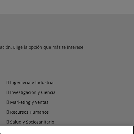
ción. Elige la opción que más te interese:
Ingeniería e Industria
Investigación y Ciencia
Marketing y Ventas
Recursos Humanos
Salud y Sociosanitario