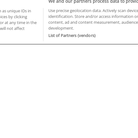
We and our partners process data to provi
Use precise geolocation data. Actively scan device
 as unique IDs in
identification. Store and/or access information o
ces by clicking
BUSCA TUS CURSOS EN TU PROVINCIA
content, ad and content measurement, audience 
or at any time in the
development.
 en Castellón
Cursos en La Rioja
will not affect
 en Ciudad Real
Cursos en Las Palmas
List of Partners (vendors)
 en Cáceres
Cursos en León
 en Cádiz
Cursos en Lleida
 en Córdoba
Cursos en Madrid
 en Gipuzkoa
Cursos en Murcia
 en Girona
Cursos en Málaga
 en Granada
Cursos en Navarra
 en Huelva
Cursos en Pontevedra
 en Illes Balears
Cursos en Salamanca
 en Jaén
Cursos en Sevilla
uiénes somos
Aviso Legal