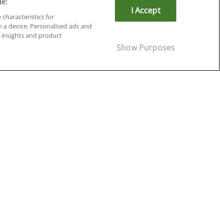
de:
I Accept
 characteristics for
n a device. Personalised ads and
insights and product
Cursos en Soria
Show Purposes
Cursos en Tarragona
Cursos en Tenerife
Cursos en Toledo
Cursos en Valencia
Cursos en Valladolid
Cursos en Zaragoza
Cursos en Ávila
¡Síguenos!