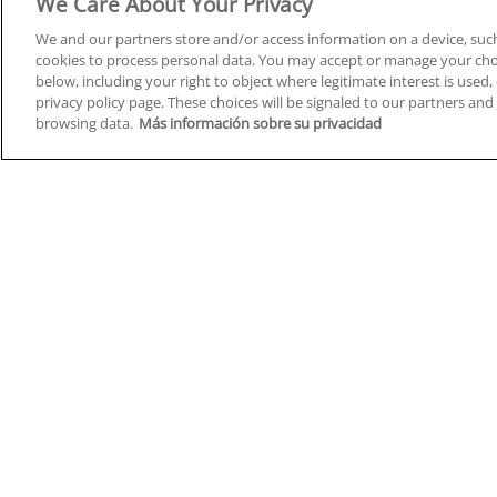
We Care About Your Privacy
We and our partners store and/or access information on a device, such
cookies to process personal data. You may accept or manage your choi
below, including your right to object where legitimate interest is used, 
Cursos en A Coruña
Cursos
privacy policy page. These choices will be signaled to our partners and 
browsing data.
Más información sobre su privacidad
Cursos en Albacete
Cursos
Cursos en Alicante
Cursos
Cursos en Almería
Cursos
Cursos en Araba/Álava
Cursos
Cursos en Asturias
Cursos
Cursos en Badajoz
Cursos
Cursos en Barcelona
Cursos
Cursos en Bizkaia
Cursos
Cursos en Burgos
Cursos
Cursos en Cantabria
Cursos
Home
Q