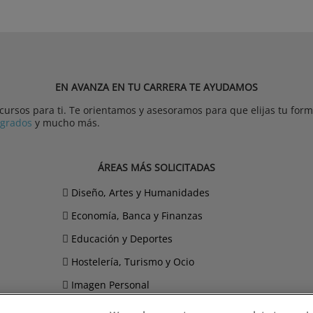
EN AVANZA EN TU CARRERA TE AYUDAMOS
rsos para ti. Te orientamos y asesoramos para que elijas tu forma
tgrados
y mucho más.
ÁREAS MÁS SOLICITADAS
Diseño, Artes y Humanidades
Economía, Banca y Finanzas
Educación y Deportes
Hostelería, Turismo y Ocio
Imagen Personal
Informática y Telecomunicaciones