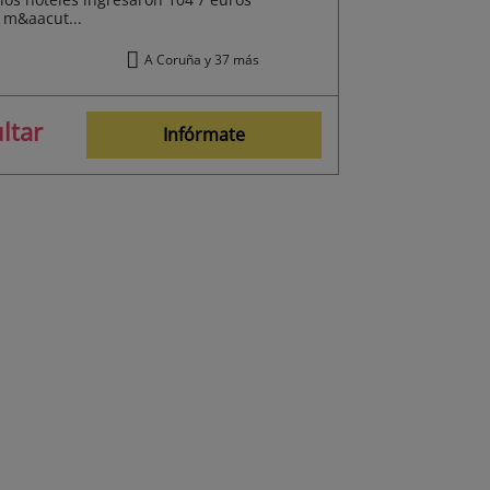
 m&aacut...
A Coruña y 37 más
ltar
Infórmate