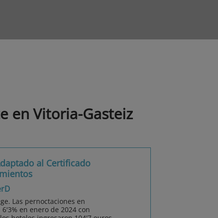
e en Vitoria-Gasteiz
daptado al Certificado
amientos
erD
uge. Las pernoctaciones en
 6'3% en enero de 2024 con
 los hoteles ingresaron 104'7 euros