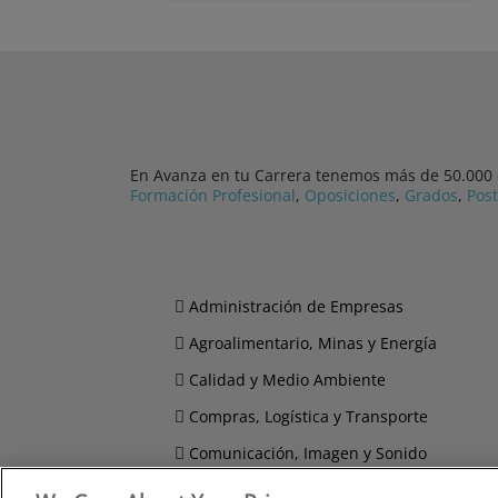
En Avanza en tu Carrera tenemos más de 50.000 cu
Formación Profesional
,
Oposiciones
,
Grados
,
Pos
Administración de Empresas
Agroalimentario, Minas y Energía
Calidad y Medio Ambiente
Compras, Logística y Transporte
Comunicación, Imagen y Sonido
Derecho y Seguridad