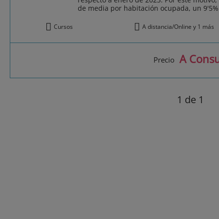
de media por habitación ocupada, un 9'5%
Cursos
A distancia/Online y 1 más
A Consu
Precio
1
de 1