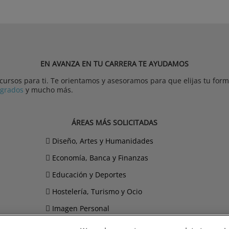
EN AVANZA EN TU CARRERA TE AYUDAMOS
rsos para ti. Te orientamos y asesoramos para que elijas tu forma
tgrados
y mucho más.
ÁREAS MÁS SOLICITADAS
Diseño, Artes y Humanidades
Economía, Banca y Finanzas
Educación y Deportes
Hostelería, Turismo y Ocio
Imagen Personal
Informática y Telecomunicaciones