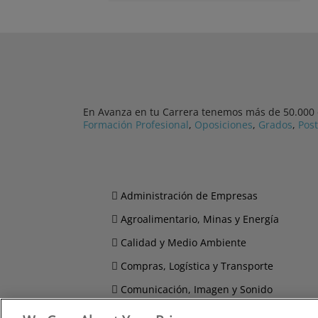
En Avanza en tu Carrera tenemos más de 50.000 cu
Formación Profesional
,
Oposiciones
,
Grados
,
Pos
Administración de Empresas
Agroalimentario, Minas y Energía
Calidad y Medio Ambiente
Compras, Logística y Transporte
Comunicación, Imagen y Sonido
Derecho y Seguridad