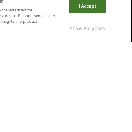
de:
I Accept
 characteristics for
n a device. Personalised ads and
insights and product
Cursos en Soria
Show Purposes
Cursos en Tarragona
Cursos en Tenerife
Cursos en Toledo
Cursos en Valencia
Cursos en Valladolid
Cursos en Zaragoza
Cursos en Ávila
¡Síguenos!