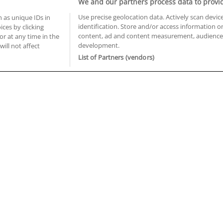
We and our partners process data to provi
Use precise geolocation data. Actively scan device
 as unique IDs in
identification. Store and/or access information o
ces by clicking
BUSCA TUS CURSOS EN TU PROVINCIA
content, ad and content measurement, audience 
or at any time in the
development.
 en Castellón
Cursos en La Rioja
will not affect
 en Ciudad Real
Cursos en Las Palmas
List of Partners (vendors)
 en Cáceres
Cursos en León
 en Cádiz
Cursos en Lleida
 en Córdoba
Cursos en Madrid
 en Gipuzkoa
Cursos en Murcia
 en Girona
Cursos en Málaga
 en Granada
Cursos en Navarra
 en Huelva
Cursos en Pontevedra
 en Illes Balears
Cursos en Salamanca
 en Jaén
Cursos en Sevilla
uiénes somos
Aviso Legal