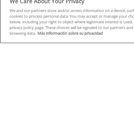
We Care About Your Privacy
We and our partners store and/or access information on a device, such
cookies to process personal data. You may accept or manage your choi
below, including your right to object where legitimate interest is used, 
Cursos en A Coruña
Cursos
privacy policy page. These choices will be signaled to our partners and 
browsing data.
Más información sobre su privacidad
Cursos en Albacete
Cursos
Cursos en Alicante
Cursos
Cursos en Almería
Cursos
Cursos en Araba/Álava
Cursos
Cursos en Asturias
Cursos
Cursos en Badajoz
Cursos
Cursos en Barcelona
Cursos
Cursos en Bizkaia
Cursos
Cursos en Burgos
Cursos
Cursos en Cantabria
Cursos
Home
Q