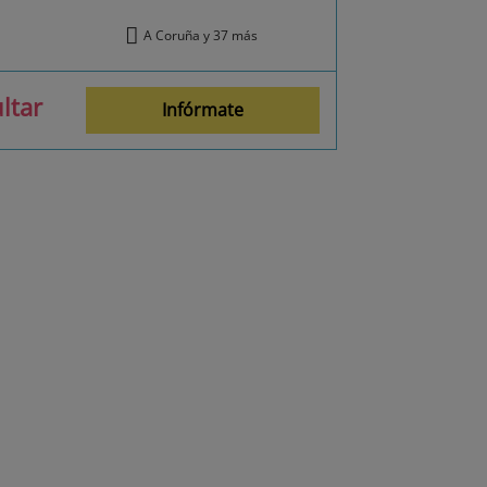
A Coruña y 37 más
ltar
Infórmate