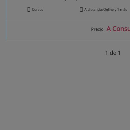
Cursos
A distancia/Online y 1 más
A Consu
Precio
1
de 1