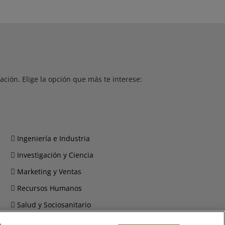
ción. Elige la opción que más te interese:
Ingeniería e Industria
Investigación y Ciencia
Marketing y Ventas
Recursos Humanos
Salud y Sociosanitario