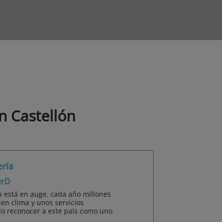
n Castellón
ería
erD
a está en auge, cada año millones
ien clima y unos servicios
do reconocer a este país como uno