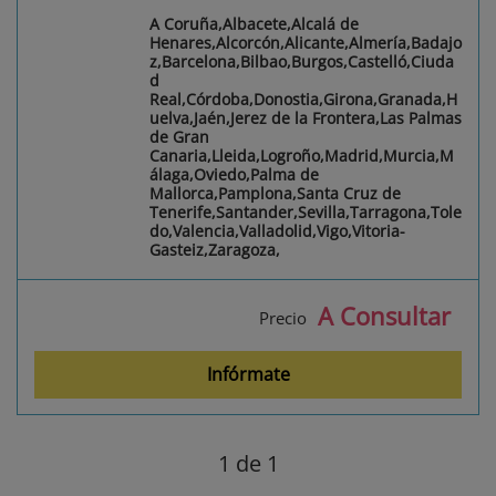
A Coruña,Albacete,Alcalá de
Henares,Alcorcón,Alicante,Almería,Badajo
z,Barcelona,Bilbao,Burgos,Castelló,Ciuda
d
Real,Córdoba,Donostia,Girona,Granada,H
uelva,Jaén,Jerez de la Frontera,Las Palmas
de Gran
Canaria,Lleida,Logroño,Madrid,Murcia,M
álaga,Oviedo,Palma de
Mallorca,Pamplona,Santa Cruz de
Tenerife,Santander,Sevilla,Tarragona,Tole
do,Valencia,Valladolid,Vigo,Vitoria-
Gasteiz,Zaragoza,
A Consultar
Precio
Infórmate
1
de 1