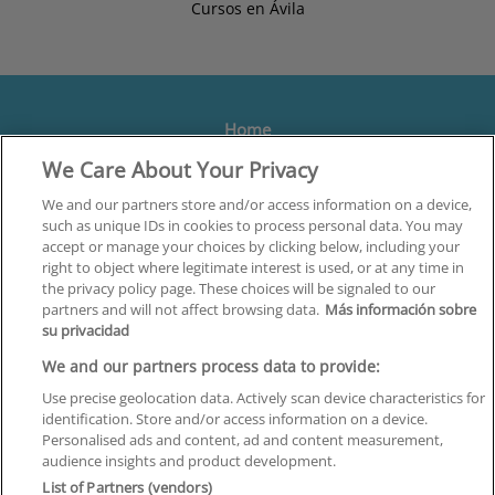
Cursos en Ávila
Home
We Care About Your Privacy
Formación
Centros
We and our partners store and/or access information on a device,
such as unique IDs in cookies to process personal data. You may
Orientación
accept or manage your choices by clicking below, including your
right to object where legitimate interest is used, or at any time in
Quiénes somos
the privacy policy page. These choices will be signaled to our
partners and will not affect browsing data.
Más información sobre
Contacta
su privacidad
Aviso Legal
We and our partners process data to provide:
Política de Privacidad
Use precise geolocation data. Actively scan device characteristics for
identification. Store and/or access information on a device.
Política de Cookies
Personalised ads and content, ad and content measurement,
audience insights and product development.
Canal Ético
List of Partners (vendors)