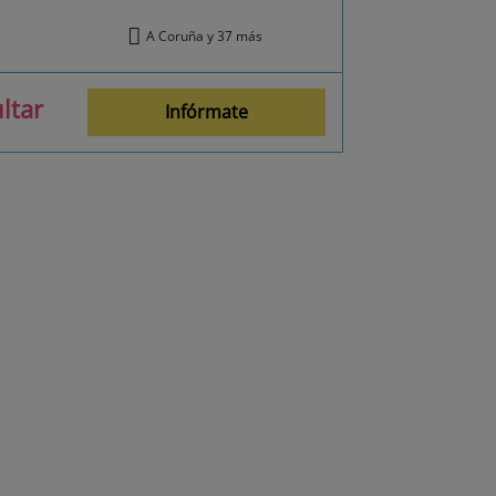
A Coruña y 37 más
ltar
Infórmate