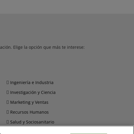
ción. Elige la opción que más te interese:
Ingeniería e Industria
Investigación y Ciencia
Marketing y Ventas
Recursos Humanos
Salud y Sociosanitario