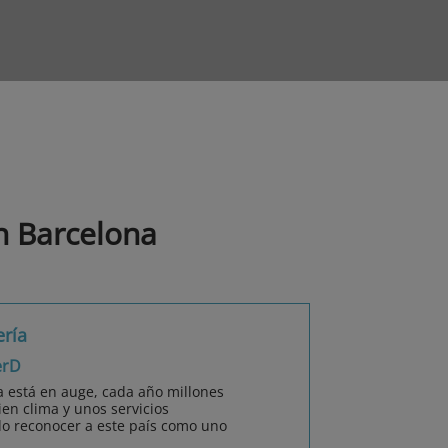
n Barcelona
ería
erD
a está en auge, cada año millones
ien clima y unos servicios
do reconocer a este país como uno