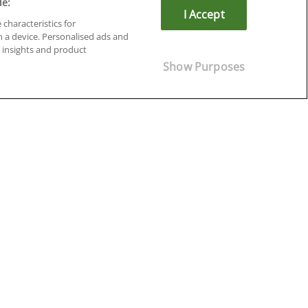
de:
I Accept
 characteristics for
n a device. Personalised ads and
insights and product
Cursos en Soria
Show Purposes
Cursos en Tarragona
Cursos en Tenerife
Cursos en Toledo
Cursos en Valencia
Cursos en Valladolid
Cursos en Zaragoza
Cursos en Ávila
¡Síguenos!