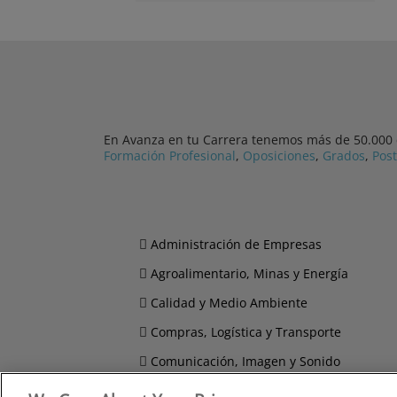
En Avanza en tu Carrera tenemos más de 50.000 cu
Formación Profesional
,
Oposiciones
,
Grados
,
Pos
Administración de Empresas
Agroalimentario, Minas y Energía
Calidad y Medio Ambiente
Compras, Logística y Transporte
Comunicación, Imagen y Sonido
Derecho y Seguridad