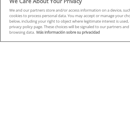
We Care About Your Privacy
We and our partners store and/or access information on a device, such
cookies to process personal data. You may accept or manage your choi
below, including your right to object where legitimate interest is used, 
Cursos en A Coruña
Cursos
privacy policy page. These choices will be signaled to our partners and 
browsing data.
Más información sobre su privacidad
Cursos en Albacete
Cursos
Cursos en Alicante
Cursos
Cursos en Almería
Cursos
Cursos en Araba/Álava
Cursos
Cursos en Asturias
Cursos
Cursos en Badajoz
Cursos
Cursos en Barcelona
Cursos
Cursos en Bizkaia
Cursos
Cursos en Burgos
Cursos
Cursos en Cantabria
Cursos
Home
Q