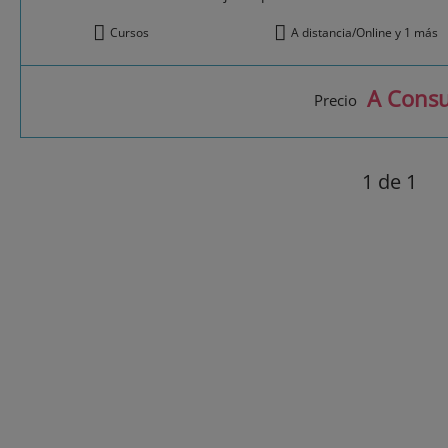
Cursos
A distancia/Online y 1 más
A Consu
Precio
1
de 1