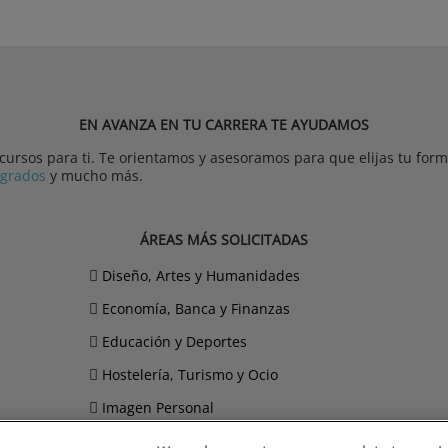
EN AVANZA EN TU CARRERA TE AYUDAMOS
rsos para ti. Te orientamos y asesoramos para que elijas tu forma
tgrados
y mucho más.
ÁREAS MÁS SOLICITADAS
Diseño, Artes y Humanidades
Economía, Banca y Finanzas
Educación y Deportes
Hostelería, Turismo y Ocio
Imagen Personal
Informática y Telecomunicaciones