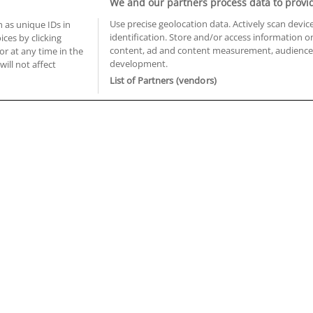
We and our partners process data to provi
Use precise geolocation data. Actively scan device
 as unique IDs in
identification. Store and/or access information o
ces by clicking
BUSCA TUS CURSOS EN TU PROVINCIA
content, ad and content measurement, audience 
or at any time in the
development.
 en Castellón
Cursos en La Rioja
will not affect
 en Ciudad Real
Cursos en Las Palmas
List of Partners (vendors)
 en Cáceres
Cursos en León
 en Cádiz
Cursos en Lleida
 en Córdoba
Cursos en Madrid
 en Gipuzkoa
Cursos en Murcia
 en Girona
Cursos en Málaga
 en Granada
Cursos en Navarra
 en Huelva
Cursos en Pontevedra
 en Illes Balears
Cursos en Salamanca
 en Jaén
Cursos en Sevilla
uiénes somos
Aviso Legal