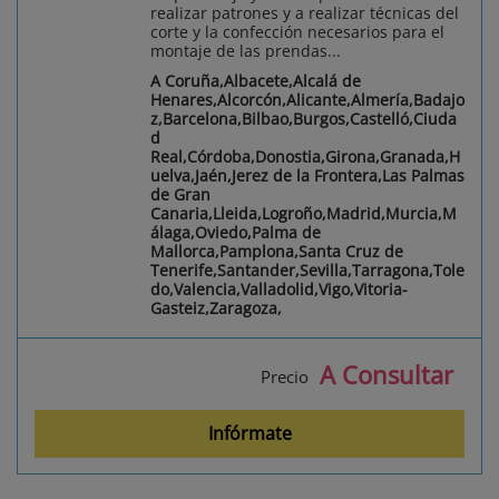
realizar patrones y a realizar técnicas del
corte y la confección necesarios para el
montaje de las prendas...
A Coruña,Albacete,Alcalá de
Henares,Alcorcón,Alicante,Almería,Badajo
z,Barcelona,Bilbao,Burgos,Castelló,Ciuda
d
Real,Córdoba,Donostia,Girona,Granada,H
uelva,Jaén,Jerez de la Frontera,Las Palmas
de Gran
Canaria,Lleida,Logroño,Madrid,Murcia,M
álaga,Oviedo,Palma de
Mallorca,Pamplona,Santa Cruz de
Tenerife,Santander,Sevilla,Tarragona,Tole
do,Valencia,Valladolid,Vigo,Vitoria-
Gasteiz,Zaragoza,
A Consultar
Precio
Infórmate