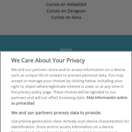
Cursos en Valladolid
Cursos en Zaragoza
Cursos en Ávila
Home
We Care About Your Privacy
Formación
Centros
We and our partners store and/or access information on a device,
such as unique IDs in cookies to process personal data. You may
Orientación
accept or manage your choices by clicking below, including your
right to object where legitimate interest is used, or at any time in
Quiénes somos
the privacy policy page. These choices will be signaled to our
partners and will not affect browsing data.
Más información sobre
Contacta
su privacidad
Aviso Legal
We and our partners process data to provide:
Política de Privacidad
Use precise geolocation data. Actively scan device characteristics for
identification. Store and/or access information on a device.
Política de Cookies