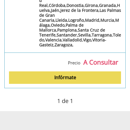
d
Real,Córdoba,Donostia,Girona,Granada,H
uelva,Jaén,Jerez de la Frontera,Las Palmas
de Gran
Canaria,Lleida,Logroño,Madrid,Murcia,M
álaga,Oviedo,Palma de
Mallorca,Pamplona,Santa Cruz de
Tenerife,Santander,Sevilla,Tarragona,Tole
do,Valencia,Valladolid,Vigo,Vitoria-
Gasteiz,Zaragoza,
A Consultar
Precio
Infórmate
1
de 1