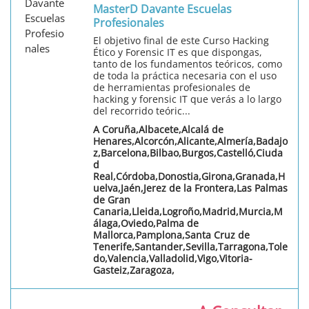
MasterD Davante Escuelas
Profesionales
El objetivo final de este Curso Hacking
Ético y Forensic IT es que dispongas,
tanto de los fundamentos teóricos, como
de toda la práctica necesaria con el uso
de herramientas profesionales de
hacking y forensic IT que verás a lo largo
del recorrido teóric...
A Coruña,Albacete,Alcalá de
Henares,Alcorcón,Alicante,Almería,Badajo
z,Barcelona,Bilbao,Burgos,Castelló,Ciuda
d
Real,Córdoba,Donostia,Girona,Granada,H
uelva,Jaén,Jerez de la Frontera,Las Palmas
de Gran
Canaria,Lleida,Logroño,Madrid,Murcia,M
álaga,Oviedo,Palma de
Mallorca,Pamplona,Santa Cruz de
Tenerife,Santander,Sevilla,Tarragona,Tole
do,Valencia,Valladolid,Vigo,Vitoria-
Gasteiz,Zaragoza,