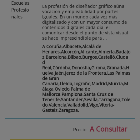
La profesión de diseñador gráfico aúna
vocación y empleabilidad por partes
iguales. En un mundo cada vez más
digitalizado y con un mayor consumo de
contenidos digitales cada día, el
comunicar desde el punto de vista visual
se hace imprescindible para ...
A Coruña,Albacete,Alcalá de
Henares,Alcorcón,Alicante,Almería,Badajo
z,Barcelona,Bilbao,Burgos,Castelló,Ciuda
d
Real,Córdoba,Donostia,Girona,Granada,H
uelva,Jaén,Jerez de la Frontera,Las Palmas
de Gran
Canaria,Lleida,Logroño,Madrid,Murcia,M
álaga,Oviedo,Palma de
Mallorca,Pamplona,Santa Cruz de
Tenerife,Santander,Sevilla,Tarragona,Tole
do,Valencia,Valladolid,Vigo,Vitoria-
Gasteiz,Zaragoza,
A Consultar
Precio