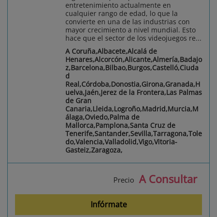
entretenimiento actualmente en
cualquier rango de edad, lo que la
convierte en una de las industrias con
mayor crecimiento a nivel mundial. Esto
hace que el sector de los videojuegos re...
A Coruña,Albacete,Alcalá de
Henares,Alcorcón,Alicante,Almería,Badajo
z,Barcelona,Bilbao,Burgos,Castelló,Ciuda
d
Real,Córdoba,Donostia,Girona,Granada,H
uelva,Jaén,Jerez de la Frontera,Las Palmas
de Gran
Canaria,Lleida,Logroño,Madrid,Murcia,M
álaga,Oviedo,Palma de
Mallorca,Pamplona,Santa Cruz de
Tenerife,Santander,Sevilla,Tarragona,Tole
do,Valencia,Valladolid,Vigo,Vitoria-
Gasteiz,Zaragoza,
A Consultar
Precio
Infórmate