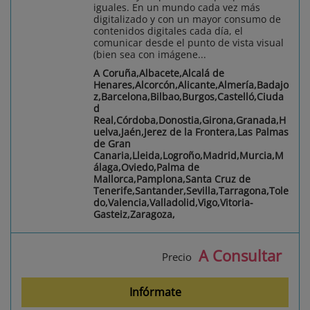
iguales. En un mundo cada vez más
digitalizado y con un mayor consumo de
contenidos digitales cada día, el
comunicar desde el punto de vista visual
(bien sea con imágene...
A Coruña,Albacete,Alcalá de
Henares,Alcorcón,Alicante,Almería,Badajo
z,Barcelona,Bilbao,Burgos,Castelló,Ciuda
d
Real,Córdoba,Donostia,Girona,Granada,H
uelva,Jaén,Jerez de la Frontera,Las Palmas
de Gran
Canaria,Lleida,Logroño,Madrid,Murcia,M
álaga,Oviedo,Palma de
Mallorca,Pamplona,Santa Cruz de
Tenerife,Santander,Sevilla,Tarragona,Tole
do,Valencia,Valladolid,Vigo,Vitoria-
Gasteiz,Zaragoza,
A Consultar
Precio
Infórmate