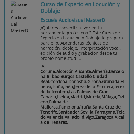
Curso de Experto en Locución y
Doblaje
Escuela Audiovisual MasterD
¿Quieres convertir tu voz en tu
herramienta profesional? Este Curso de
Experto en Locución y Doblaje te prepara
para ello. Aprenderás técnicas de
narración, doblaje, interpretación vocal,
edición de audio y grabación desde tu
propio home studi...
,A
Coruña,Alcorcón,Alicante,Almería,Barcelo
na,Bilbao,Burgos,Castelló,Ciudad
Real,Córdoba,Donostia,Girona,Granada,H
uelva,Iruña,Jaén,Jerez de la Frontera,Jerez
de la frontera,Las Palmas de Gran
Canaria,Lleida,Madrid,Murcia,Málaga,Ovi
edo,Palma de
Mallorca,Pamplona/Iruña,Santa Cruz de
Tenerife,Santander,Sevilla,Tarragona,Tole
do,Valencia,Valladolid,Vigo,Zaragoza,Álcal
a de Henares,