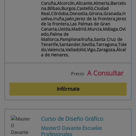
Coruña,Alcorcón,Alicante,Almería,Barcelo
na,Bilbao,Burgos,Castelló,Ciudad
Real,Córdoba,Donostia,Girona,Granada,H
uelva,Iruña,Jaén,Jerez de la Frontera,Jerez
de la frontera,Las Palmas de Gran
Canaria,Lleida,Madrid,Murcia,Málaga,Ovi
edo,Palma de
Mallorca,Pamplona/Iruña,Santa Cruz de
Tenerife,Santander,Sevilla,Tarragona,Tole
do,Valencia,Valladolid,Vigo,Zaragoza,Álcal
a de Henares,
A Consultar
Precio
Infórmate
Curso de Diseño Gráfico
MasterD Davante Escuelas
Profesionales