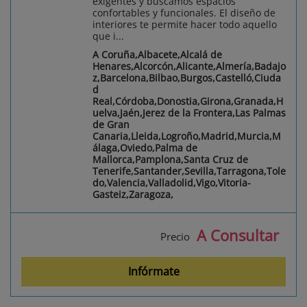
exigentes y buscamos espacios
confortables y funcionales. El diseño de
interiores te permite hacer todo aquello
que i...
A Coruña,Albacete,Alcalá de
Henares,Alcorcón,Alicante,Almería,Badajo
z,Barcelona,Bilbao,Burgos,Castelló,Ciuda
d
Real,Córdoba,Donostia,Girona,Granada,H
uelva,Jaén,Jerez de la Frontera,Las Palmas
de Gran
Canaria,Lleida,Logroño,Madrid,Murcia,M
álaga,Oviedo,Palma de
Mallorca,Pamplona,Santa Cruz de
Tenerife,Santander,Sevilla,Tarragona,Tole
do,Valencia,Valladolid,Vigo,Vitoria-
Gasteiz,Zaragoza,
A Consultar
Precio
Infórmate