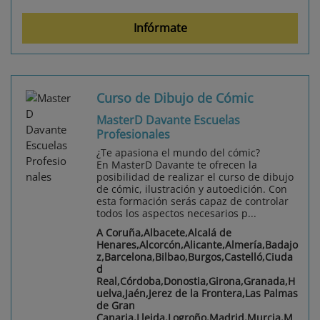
Infórmate
Curso de Dibujo de Cómic
MasterD Davante Escuelas
Profesionales
¿Te apasiona el mundo del cómic?
En MasterD Davante te ofrecen la
posibilidad de realizar el curso de dibujo
de cómic, ilustración y autoedición. Con
esta formación serás capaz de controlar
todos los aspectos necesarios p...
A Coruña,Albacete,Alcalá de
Henares,Alcorcón,Alicante,Almería,Badajo
z,Barcelona,Bilbao,Burgos,Castelló,Ciuda
d
Real,Córdoba,Donostia,Girona,Granada,H
uelva,Jaén,Jerez de la Frontera,Las Palmas
de Gran
Canaria,Lleida,Logroño,Madrid,Murcia,M