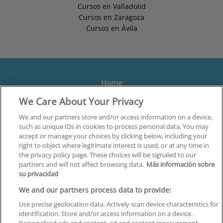
Cursos en Valladolid
Cursos en Zaragoza
Cursos en Ávila
Home
We Care About Your Privacy
Formación
Centros
We and our partners store and/or access information on a device,
such as unique IDs in cookies to process personal data. You may
Orientación
accept or manage your choices by clicking below, including your
right to object where legitimate interest is used, or at any time in
Quiénes somos
the privacy policy page. These choices will be signaled to our
partners and will not affect browsing data.
Más información sobre
Contacta
su privacidad
Aviso Legal
We and our partners process data to provide:
Política de Privacidad
Use precise geolocation data. Actively scan device characteristics for
identification. Store and/or access information on a device.
Política de Cookies