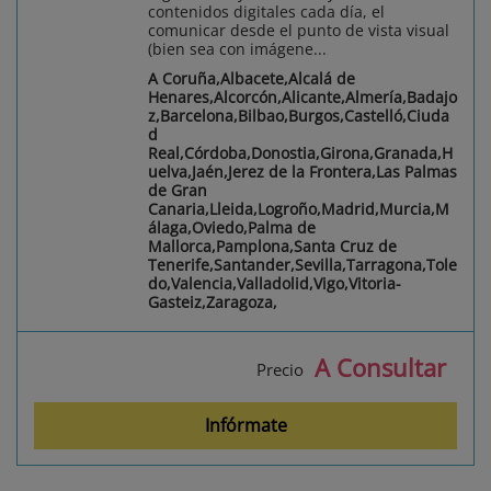
contenidos digitales cada día, el
comunicar desde el punto de vista visual
(bien sea con imágene...
A Coruña,Albacete,Alcalá de
Henares,Alcorcón,Alicante,Almería,Badajo
z,Barcelona,Bilbao,Burgos,Castelló,Ciuda
d
Real,Córdoba,Donostia,Girona,Granada,H
uelva,Jaén,Jerez de la Frontera,Las Palmas
de Gran
Canaria,Lleida,Logroño,Madrid,Murcia,M
álaga,Oviedo,Palma de
Mallorca,Pamplona,Santa Cruz de
Tenerife,Santander,Sevilla,Tarragona,Tole
do,Valencia,Valladolid,Vigo,Vitoria-
Gasteiz,Zaragoza,
A Consultar
Precio
Infórmate