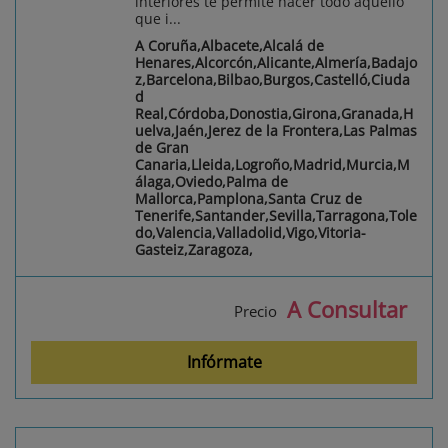
interiores te permite hacer todo aquello
que i...
A Coruña,Albacete,Alcalá de
Henares,Alcorcón,Alicante,Almería,Badajo
z,Barcelona,Bilbao,Burgos,Castelló,Ciuda
d
Real,Córdoba,Donostia,Girona,Granada,H
uelva,Jaén,Jerez de la Frontera,Las Palmas
de Gran
Canaria,Lleida,Logroño,Madrid,Murcia,M
álaga,Oviedo,Palma de
Mallorca,Pamplona,Santa Cruz de
Tenerife,Santander,Sevilla,Tarragona,Tole
do,Valencia,Valladolid,Vigo,Vitoria-
Gasteiz,Zaragoza,
A Consultar
Precio
Infórmate