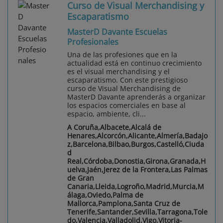
Curso de Visual Merchandising y
Escaparatismo
MasterD Davante Escuelas
Profesionales
Una de las profesiones que en la
actualidad está en continuo crecimiento
es el visual merchandising y el
escaparatismo. Con este prestigioso
curso de Visual Merchandising de
MasterD Davante aprenderás a organizar
los espacios comerciales en base al
espacio, ambiente, cli...
A Coruña,Albacete,Alcalá de
Henares,Alcorcón,Alicante,Almería,Badajo
z,Barcelona,Bilbao,Burgos,Castelló,Ciuda
d
Real,Córdoba,Donostia,Girona,Granada,H
uelva,Jaén,Jerez de la Frontera,Las Palmas
de Gran
Canaria,Lleida,Logroño,Madrid,Murcia,M
álaga,Oviedo,Palma de
Mallorca,Pamplona,Santa Cruz de
Tenerife,Santander,Sevilla,Tarragona,Tole
do,Valencia,Valladolid,Vigo,Vitoria-