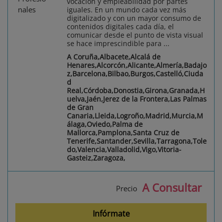
vocación y empleabilidad por partes
iguales. En un mundo cada vez más
digitalizado y con un mayor consumo de
contenidos digitales cada día, el
comunicar desde el punto de vista visual
se hace imprescindible para ...
A Coruña,Albacete,Alcalá de
Henares,Alcorcón,Alicante,Almería,Badajo
z,Barcelona,Bilbao,Burgos,Castelló,Ciuda
d
Real,Córdoba,Donostia,Girona,Granada,H
uelva,Jaén,Jerez de la Frontera,Las Palmas
de Gran
Canaria,Lleida,Logroño,Madrid,Murcia,M
álaga,Oviedo,Palma de
Mallorca,Pamplona,Santa Cruz de
Tenerife,Santander,Sevilla,Tarragona,Tole
do,Valencia,Valladolid,Vigo,Vitoria-
Gasteiz,Zaragoza,
A Consultar
Precio
Infórmate