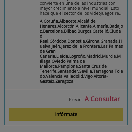
convierte en una de las industrias con
mayor crecimiento a nivel mundial. Esto
hace que el sector de los videojuegos re...
A Coruña,Albacete,Alcalá de
Henares,Alcorcón,Alicante,Almería,Badajo
z,Barcelona,Bilbao,Burgos,Castelló,Ciuda
d
Real,Córdoba,Donostia,Girona,Granada,H
uelva,Jaén,Jerez de la Frontera,Las Palmas
de Gran
Canaria,Lleida,Logroño,Madrid,Murcia,M
álaga,Oviedo,Palma de
Mallorca,Pamplona,Santa Cruz de
Tenerife,Santander,Sevilla,Tarragona,Tole
do,Valencia,Valladolid,Vigo,Vitoria-
Gasteiz,Zaragoza,
A Consultar
Precio
Infórmate