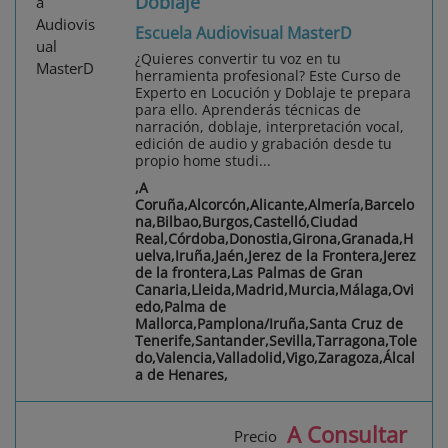
Doblaje
Escuela Audiovisual MasterD
¿Quieres convertir tu voz en tu
herramienta profesional? Este Curso de
Experto en Locución y Doblaje te prepara
para ello. Aprenderás técnicas de
narración, doblaje, interpretación vocal,
edición de audio y grabación desde tu
propio home studi...
,A
Coruña,Alcorcón,Alicante,Almería,Barcelo
na,Bilbao,Burgos,Castelló,Ciudad
Real,Córdoba,Donostia,Girona,Granada,H
uelva,Iruña,Jaén,Jerez de la Frontera,Jerez
de la frontera,Las Palmas de Gran
Canaria,Lleida,Madrid,Murcia,Málaga,Ovi
edo,Palma de
Mallorca,Pamplona/Iruña,Santa Cruz de
Tenerife,Santander,Sevilla,Tarragona,Tole
do,Valencia,Valladolid,Vigo,Zaragoza,Álcal
a de Henares,
A Consultar
Precio