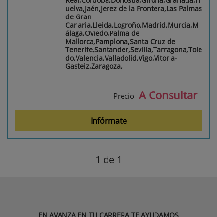
Real,Córdoba,Donostia,Girona,Granada,H
uelva,Jaén,Jerez de la Frontera,Las Palmas
de Gran
Canaria,Lleida,Logroño,Madrid,Murcia,M
álaga,Oviedo,Palma de
Mallorca,Pamplona,Santa Cruz de
Tenerife,Santander,Sevilla,Tarragona,Tole
do,Valencia,Valladolid,Vigo,Vitoria-
Gasteiz,Zaragoza,
A Consultar
Precio
Infórmate
1
de 1
EN AVANZA EN TU CARRERA TE AYUDAMOS