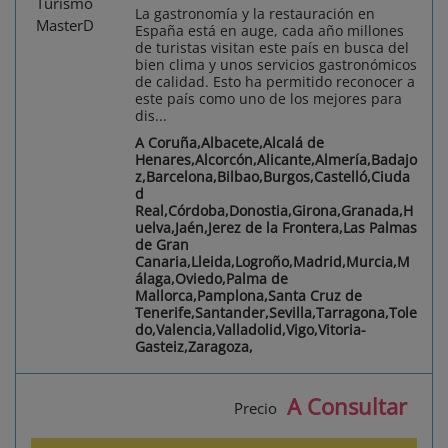
La gastronomía y la restauración en
España está en auge, cada año millones
de turistas visitan este país en busca del
bien clima y unos servicios gastronómicos
de calidad. Esto ha permitido reconocer a
este país como uno de los mejores para
dis...
A Coruña,Albacete,Alcalá de
Henares,Alcorcón,Alicante,Almería,Badajo
z,Barcelona,Bilbao,Burgos,Castelló,Ciuda
d
Real,Córdoba,Donostia,Girona,Granada,H
uelva,Jaén,Jerez de la Frontera,Las Palmas
de Gran
Canaria,Lleida,Logroño,Madrid,Murcia,M
álaga,Oviedo,Palma de
Mallorca,Pamplona,Santa Cruz de
Tenerife,Santander,Sevilla,Tarragona,Tole
do,Valencia,Valladolid,Vigo,Vitoria-
Gasteiz,Zaragoza,
A Consultar
Precio