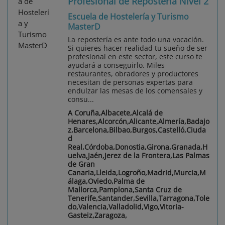
Profesional de Repostería Nivel 2
Escuela de Hostelería y Turismo
MasterD
La repostería es ante todo una vocación.
Si quieres hacer realidad tu sueño de ser
profesional en este sector, este curso te
ayudará a conseguirlo. Miles
restaurantes, obradores y productores
necesitan de personas expertas para
endulzar las mesas de los comensales y
consu...
A Coruña,Albacete,Alcalá de
Henares,Alcorcón,Alicante,Almería,Badajo
z,Barcelona,Bilbao,Burgos,Castelló,Ciuda
d
Real,Córdoba,Donostia,Girona,Granada,H
uelva,Jaén,Jerez de la Frontera,Las Palmas
de Gran
Canaria,Lleida,Logroño,Madrid,Murcia,M
álaga,Oviedo,Palma de
Mallorca,Pamplona,Santa Cruz de
Tenerife,Santander,Sevilla,Tarragona,Tole
do,Valencia,Valladolid,Vigo,Vitoria-
Gasteiz,Zaragoza,