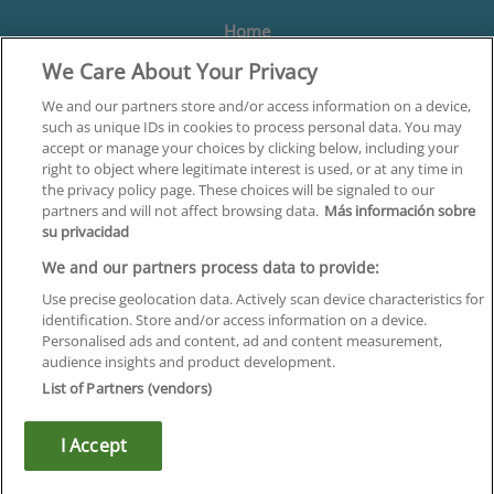
Home
We Care About Your Privacy
Formación
Centros
We and our partners store and/or access information on a device,
such as unique IDs in cookies to process personal data. You may
Orientación
accept or manage your choices by clicking below, including your
right to object where legitimate interest is used, or at any time in
Quiénes somos
the privacy policy page. These choices will be signaled to our
partners and will not affect browsing data.
Más información sobre
Contacta
su privacidad
Aviso Legal
We and our partners process data to provide:
Política de Privacidad
Use precise geolocation data. Actively scan device characteristics for
identification. Store and/or access information on a device.
Política de Cookies
Personalised ads and content, ad and content measurement,
audience insights and product development.
Canal Ético
List of Partners (vendors)
¡Síguenos!
I Accept