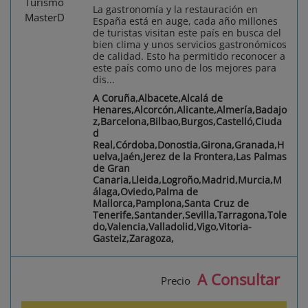
La gastronomía y la restauración en
España está en auge, cada año millones
de turistas visitan este país en busca del
bien clima y unos servicios gastronómicos
de calidad. Esto ha permitido reconocer a
este país como uno de los mejores para
dis...
A Coruña,Albacete,Alcalá de
Henares,Alcorcón,Alicante,Almería,Badajo
z,Barcelona,Bilbao,Burgos,Castelló,Ciuda
d
Real,Córdoba,Donostia,Girona,Granada,H
uelva,Jaén,Jerez de la Frontera,Las Palmas
de Gran
Canaria,Lleida,Logroño,Madrid,Murcia,M
álaga,Oviedo,Palma de
Mallorca,Pamplona,Santa Cruz de
Tenerife,Santander,Sevilla,Tarragona,Tole
do,Valencia,Valladolid,Vigo,Vitoria-
Gasteiz,Zaragoza,
A Consultar
Precio