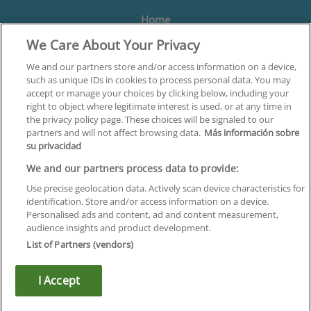
Home
We Care About Your Privacy
Formación
Centros
We and our partners store and/or access information on a device,
such as unique IDs in cookies to process personal data. You may
Orientación
accept or manage your choices by clicking below, including your
right to object where legitimate interest is used, or at any time in
Quiénes somos
the privacy policy page. These choices will be signaled to our
partners and will not affect browsing data.
Más información sobre
Contacta
su privacidad
Aviso Legal
We and our partners process data to provide:
Política de Privacidad
Use precise geolocation data. Actively scan device characteristics for
identification. Store and/or access information on a device.
Política de Cookies
Personalised ads and content, ad and content measurement,
audience insights and product development.
Canal Ético
List of Partners (vendors)
¡Síguenos!
I Accept