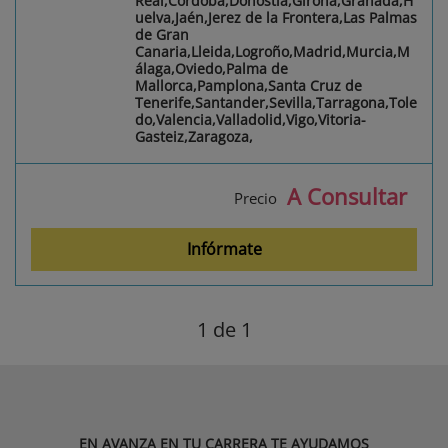
Real,Córdoba,Donostia,Girona,Granada,H
uelva,Jaén,Jerez de la Frontera,Las Palmas
de Gran
Canaria,Lleida,Logroño,Madrid,Murcia,M
álaga,Oviedo,Palma de
Mallorca,Pamplona,Santa Cruz de
Tenerife,Santander,Sevilla,Tarragona,Tole
do,Valencia,Valladolid,Vigo,Vitoria-
Gasteiz,Zaragoza,
A Consultar
Precio
Infórmate
1
de 1
EN AVANZA EN TU CARRERA TE AYUDAMOS