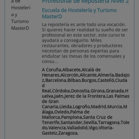
Profesional de Repostería Nivel 2
Escuela de Hostelería y Turismo
MasterD
La repostería es ante todo una vocación.
Si quieres hacer realidad tu sueño de ser
profesional en este sector, este curso te
ayudará a conseguirlo. Miles
restaurantes, obradores y productores
necesitan de personas expertas para
endulzar las mesas de los comensales y
consu...
A Coruña,Albacete,Alcalá de
Henares,Alcorcón,Alicante,Almería,Badajo
z,Barcelona,Bilbao,Burgos,Castelló,Ciuda
d
Real,Córdoba,Donostia,Girona,Granada,H
uelva,Jaén,Jerez de la Frontera,Las Palmas
de Gran
Canaria,Lleida,Logroño,Madrid,Murcia,M
álaga,Oviedo,Palma de
Mallorca,Pamplona,Santa Cruz de
Tenerife,Santander,Sevilla,Tarragona,Tole
do,Valencia,Valladolid,Vigo,Vitoria-
Gasteiz,Zaragoza,