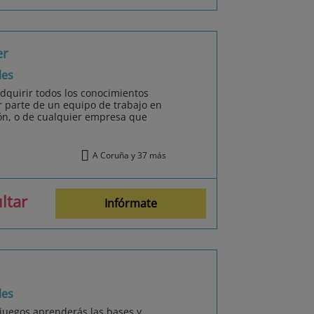
er
les
adquirir todos los conocimientos
ar parte de un equipo de trabajo en
ón, o de cualquier empresa que
A Coruña y 37 más
ltar
Infórmate
les
juegos aprenderás las bases y