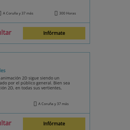
A Coruña y 37 más
300 Horas
ltar
Infórmate
les
 animación 2D sigue siendo un
o por el público general. Bien sea
ción 2D, en todas sus vertientes,
A Coruña y 37 más
ltar
Infórmate