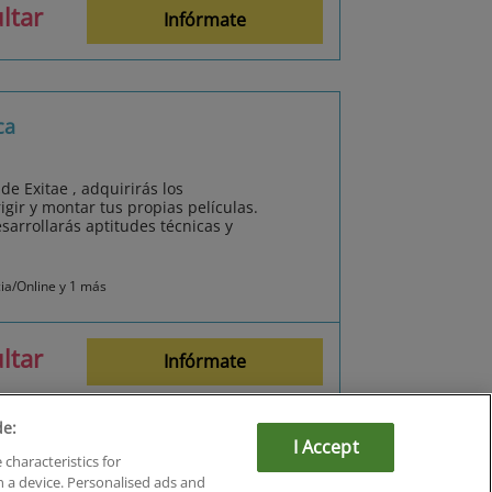
ltar
Infórmate
ca
e Exitae , adquirirás los
igir y montar tus propias películas.
arrollarás aptitudes técnicas y
cia/Online y 1 más
ltar
Infórmate
de:
I Accept
 characteristics for
n a device. Personalised ads and