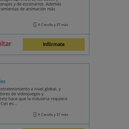
sonajes y de escenarios. Además
erramientas de animación más
A Coruña y 37 más
ltar
Infórmate
les
ntretenimiento a nivel global, y
ores de videojuegos y
esto hace que la industria requiera
Con es...
A Coruña y 37 más