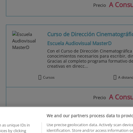
A Consu
Precio
Curso de Dirección Cinematográfi
Escuela Audiovisual MasterD
Con el Curso de Dirección Cinematográfica d
conocimientos necesarios para escribir, dir
Gracias al completo programa formativo des
creativas en direcc...
Cursos
A distan
A Consu
Precio
We and our partners process data to provi
1
de 1
Use precise geolocation data. Actively scan device
 as unique IDs in
identification. Store and/or access information o
ces by clicking