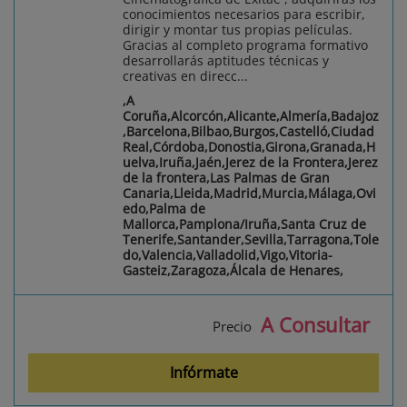
conocimientos necesarios para escribir,
dirigir y montar tus propias películas.
Gracias al completo programa formativo
desarrollarás aptitudes técnicas y
creativas en direcc...
,A
Coruña,Alcorcón,Alicante,Almería,Badajoz
,Barcelona,Bilbao,Burgos,Castelló,Ciudad
Real,Córdoba,Donostia,Girona,Granada,H
uelva,Iruña,Jaén,Jerez de la Frontera,Jerez
de la frontera,Las Palmas de Gran
Canaria,Lleida,Madrid,Murcia,Málaga,Ovi
edo,Palma de
Mallorca,Pamplona/Iruña,Santa Cruz de
Tenerife,Santander,Sevilla,Tarragona,Tole
do,Valencia,Valladolid,Vigo,Vitoria-
Gasteiz,Zaragoza,Álcala de Henares,
A Consultar
Precio
Infórmate