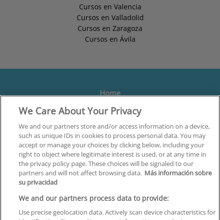
Cursos en Valencia
Cursos en Valladolid
Cursos en Zaragoza
Cursos en Ávila
Home
We Care About Your Privacy
Formación
Centros
We and our partners store and/or access information on a device,
such as unique IDs in cookies to process personal data. You may
Orientación
accept or manage your choices by clicking below, including your
right to object where legitimate interest is used, or at any time in
Quiénes somos
the privacy policy page. These choices will be signaled to our
partners and will not affect browsing data.
Más información sobre
Contacta
su privacidad
Aviso Legal
We and our partners process data to provide:
Política de Privacidad
Use precise geolocation data. Actively scan device characteristics for