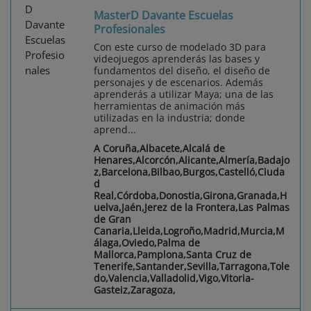
MasterD Davante Escuelas
Profesionales
Con este curso de modelado 3D para
videojuegos aprenderás las bases y
fundamentos del diseño, el diseño de
personajes y de escenarios. Además
aprenderás a utilizar Maya; una de las
herramientas de animación más
utilizadas en la industria; donde
aprend...
A Coruña,Albacete,Alcalá de
Henares,Alcorcón,Alicante,Almería,Badajo
z,Barcelona,Bilbao,Burgos,Castelló,Ciuda
d
Real,Córdoba,Donostia,Girona,Granada,H
uelva,Jaén,Jerez de la Frontera,Las Palmas
de Gran
Canaria,Lleida,Logroño,Madrid,Murcia,M
álaga,Oviedo,Palma de
Mallorca,Pamplona,Santa Cruz de
Tenerife,Santander,Sevilla,Tarragona,Tole
do,Valencia,Valladolid,Vigo,Vitoria-
Gasteiz,Zaragoza,