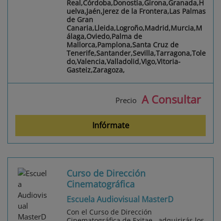
Real,Córdoba,Donostia,Girona,Granada,H
uelva,Jaén,Jerez de la Frontera,Las Palmas
de Gran
Canaria,Lleida,Logroño,Madrid,Murcia,M
álaga,Oviedo,Palma de
Mallorca,Pamplona,Santa Cruz de
Tenerife,Santander,Sevilla,Tarragona,Tole
do,Valencia,Valladolid,Vigo,Vitoria-
Gasteiz,Zaragoza,
A Consultar
Precio
Infórmate
Curso de Dirección
Cinematográfica
Escuela Audiovisual MasterD
Con el Curso de Dirección
Cinematográfica de Exitae , adquirirás los