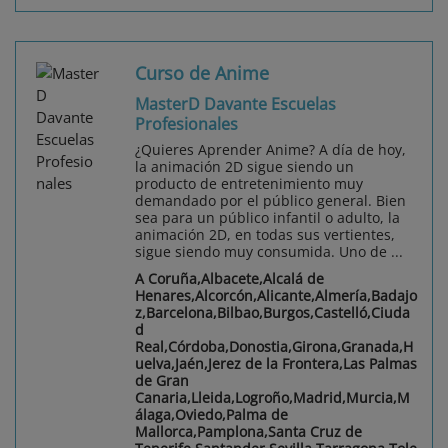
Curso de Anime
MasterD Davante Escuelas
Profesionales
¿Quieres Aprender Anime? A día de hoy,
la animación 2D sigue siendo un
producto de entretenimiento muy
demandado por el público general. Bien
sea para un público infantil o adulto, la
animación 2D, en todas sus vertientes,
sigue siendo muy consumida. Uno de ...
A Coruña,Albacete,Alcalá de
Henares,Alcorcón,Alicante,Almería,Badajo
z,Barcelona,Bilbao,Burgos,Castelló,Ciuda
d
Real,Córdoba,Donostia,Girona,Granada,H
uelva,Jaén,Jerez de la Frontera,Las Palmas
de Gran
Canaria,Lleida,Logroño,Madrid,Murcia,M
álaga,Oviedo,Palma de
Mallorca,Pamplona,Santa Cruz de