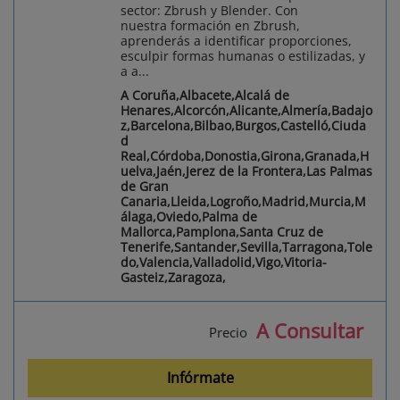
sector: Zbrush y Blender. Con
nuestra formación en Zbrush,
aprenderás a identificar proporciones,
esculpir formas humanas o estilizadas, y
a a...
A Coruña,Albacete,Alcalá de
Henares,Alcorcón,Alicante,Almería,Badajo
z,Barcelona,Bilbao,Burgos,Castelló,Ciuda
d
Real,Córdoba,Donostia,Girona,Granada,H
uelva,Jaén,Jerez de la Frontera,Las Palmas
de Gran
Canaria,Lleida,Logroño,Madrid,Murcia,M
álaga,Oviedo,Palma de
Mallorca,Pamplona,Santa Cruz de
Tenerife,Santander,Sevilla,Tarragona,Tole
do,Valencia,Valladolid,Vigo,Vitoria-
Gasteiz,Zaragoza,
A Consultar
Precio
Infórmate