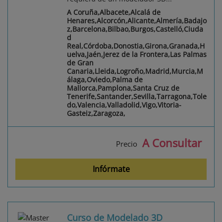
A Coruña,Albacete,Alcalá de
Henares,Alcorcón,Alicante,Almería,Badajo
z,Barcelona,Bilbao,Burgos,Castelló,Ciuda
d
Real,Córdoba,Donostia,Girona,Granada,H
uelva,Jaén,Jerez de la Frontera,Las Palmas
de Gran
Canaria,Lleida,Logroño,Madrid,Murcia,M
álaga,Oviedo,Palma de
Mallorca,Pamplona,Santa Cruz de
Tenerife,Santander,Sevilla,Tarragona,Tole
do,Valencia,Valladolid,Vigo,Vitoria-
Gasteiz,Zaragoza,
A Consultar
Precio
Infórmate
Curso de Modelado 3D