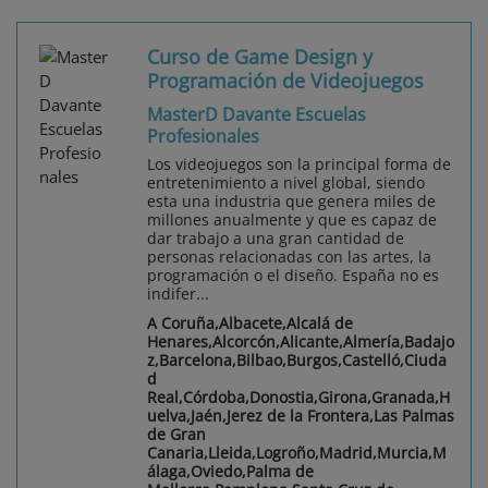
Curso de Game Design y
Programación de Videojuegos
MasterD Davante Escuelas
Profesionales
Los videojuegos son la principal forma de
entretenimiento a nivel global, siendo
esta una industria que genera miles de
millones anualmente y que es capaz de
dar trabajo a una gran cantidad de
personas relacionadas con las artes, la
programación o el diseño. España no es
indifer...
A Coruña,Albacete,Alcalá de
Henares,Alcorcón,Alicante,Almería,Badajo
z,Barcelona,Bilbao,Burgos,Castelló,Ciuda
d
Real,Córdoba,Donostia,Girona,Granada,H
uelva,Jaén,Jerez de la Frontera,Las Palmas
de Gran
Canaria,Lleida,Logroño,Madrid,Murcia,M
álaga,Oviedo,Palma de