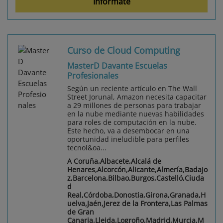
Infórmate
Curso de Cloud Computing
MasterD Davante Escuelas
Profesionales
Según un reciente artículo en The Wall
Street Jorunal, Amazon necesita capacitar
a 29 millones de personas para trabajar
en la nube mediante nuevas habilidades
para roles de computación en la nube.
Este hecho, va a desembocar en una
oportunidad ineludible para perfiles
tecnol&oa...
A Coruña,Albacete,Alcalá de
Henares,Alcorcón,Alicante,Almería,Badajo
z,Barcelona,Bilbao,Burgos,Castelló,Ciuda
d
Real,Córdoba,Donostia,Girona,Granada,H
uelva,Jaén,Jerez de la Frontera,Las Palmas
de Gran
Canaria,Lleida,Logroño,Madrid,Murcia,M