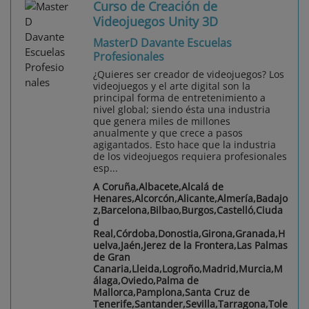
Curso de Creación de
Videojuegos Unity 3D
MasterD Davante Escuelas
Profesionales
¿Quieres ser creador de videojuegos? Los
videojuegos y el arte digital son la
principal forma de entretenimiento a
nivel global; siendo ésta una industria
que genera miles de millones
anualmente y que crece a pasos
agigantados. Esto hace que la industria
de los videojuegos requiera profesionales
esp...
A Coruña,Albacete,Alcalá de
Henares,Alcorcón,Alicante,Almería,Badajo
z,Barcelona,Bilbao,Burgos,Castelló,Ciuda
d
Real,Córdoba,Donostia,Girona,Granada,H
uelva,Jaén,Jerez de la Frontera,Las Palmas
de Gran
Canaria,Lleida,Logroño,Madrid,Murcia,M
álaga,Oviedo,Palma de
Mallorca,Pamplona,Santa Cruz de
Tenerife,Santander,Sevilla,Tarragona,Tole