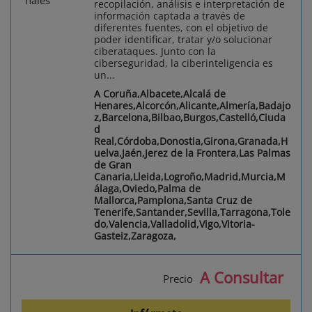
recopilación, análisis e interpretación de
información captada a través de
diferentes fuentes, con el objetivo de
poder identificar, tratar y/o solucionar
ciberataques. Junto con la
ciberseguridad, la ciberinteligencia es
un...
A Coruña,Albacete,Alcalá de
Henares,Alcorcón,Alicante,Almería,Badajo
z,Barcelona,Bilbao,Burgos,Castelló,Ciuda
d
Real,Córdoba,Donostia,Girona,Granada,H
uelva,Jaén,Jerez de la Frontera,Las Palmas
de Gran
Canaria,Lleida,Logroño,Madrid,Murcia,M
álaga,Oviedo,Palma de
Mallorca,Pamplona,Santa Cruz de
Tenerife,Santander,Sevilla,Tarragona,Tole
do,Valencia,Valladolid,Vigo,Vitoria-
Gasteiz,Zaragoza,
A Consultar
Precio