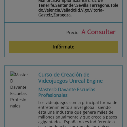
Mallorca,Pamplona,Santa Cruz de
Tenerife,Santander,Sevilla,Tarragona,Tole
do,Valencia,Valladolid,Vigo,Vitoria-
Gasteiz,Zaragoza,
A Consultar
Precio
Infórmate
Curso de Creación de
Videojuegos Unreal Engine
MasterD Davante Escuelas
Profesionales
Los videojuegos son la principal forma de
entretenimiento a nivel global; siendo
ésta una industria que genera miles de
millones anualmente y que crece a pasos
agigantados. España no es indiferente a
esta tendencia, y es uno de los países