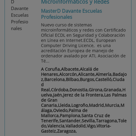
Microinformáticos y Redes
MasterD Davante Escuelas
Profesionales
Nuevo curso de sistemas
microinformáticos y redes con Certificado
Oficial ECDL en Seguridad y Colaboración
en Línea en Internet.ECDL, European
Computer Driving Licence, es una
acreditación Europea de manejo de
ordenador avalado por ATI, Asociación de
Té...
A Coruña,Albacete,Alcalá de
Henares,Alcorcón,Alicante,Almería,Badajo
z,Barcelona,Bilbao,Burgos,Castelló,Ciuda
d
Real,Córdoba,Donostia,Girona,Granada,H
uelva,Jaén,Jerez de la Frontera,Las Palmas
de Gran
Canaria,Lleida,Logroño,Madrid,Murcia,M
álaga,Oviedo,Palma de
Mallorca,Pamplona,Santa Cruz de
Tenerife,Santander,Sevilla,Tarragona,Tole
do,Valencia,Valladolid,Vigo,Vitoria-
Gasteiz,Zaragoza,