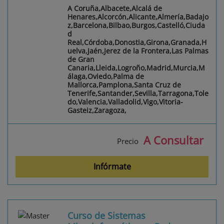
A Coruña,Albacete,Alcalá de
Henares,Alcorcón,Alicante,Almería,Badajo
z,Barcelona,Bilbao,Burgos,Castelló,Ciuda
d
Real,Córdoba,Donostia,Girona,Granada,H
uelva,Jaén,Jerez de la Frontera,Las Palmas
de Gran
Canaria,Lleida,Logroño,Madrid,Murcia,M
álaga,Oviedo,Palma de
Mallorca,Pamplona,Santa Cruz de
Tenerife,Santander,Sevilla,Tarragona,Tole
do,Valencia,Valladolid,Vigo,Vitoria-
Gasteiz,Zaragoza,
A Consultar
Precio
Infórmate
Curso de Sistemas