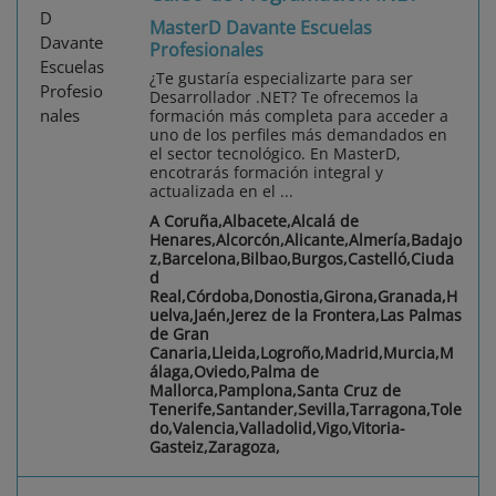
MasterD Davante Escuelas
Profesionales
¿Te gustaría especializarte para ser
Desarrollador .NET? Te ofrecemos la
formación más completa para acceder a
uno de los perfiles más demandados en
el sector tecnológico. En MasterD,
encotrarás formación integral y
actualizada en el ...
A Coruña,Albacete,Alcalá de
Henares,Alcorcón,Alicante,Almería,Badajo
z,Barcelona,Bilbao,Burgos,Castelló,Ciuda
d
Real,Córdoba,Donostia,Girona,Granada,H
uelva,Jaén,Jerez de la Frontera,Las Palmas
de Gran
Canaria,Lleida,Logroño,Madrid,Murcia,M
álaga,Oviedo,Palma de
Mallorca,Pamplona,Santa Cruz de
Tenerife,Santander,Sevilla,Tarragona,Tole
do,Valencia,Valladolid,Vigo,Vitoria-
Gasteiz,Zaragoza,