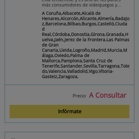
más consumidores de videojuegos y...
A Coruña,Albacete,Alcalá de
Henares,Alcorcón,Alicante,Almería,Badajo
z,Barcelona,Bilbao,Burgos,Castelló,Ciuda
d
Real,Córdoba,Donostia,Girona,Granada,H
uelva,Jaén,Jerez de la Frontera,Las Palmas
de Gran
Canaria,Lleida,Logroño,Madrid,Murcia,M
álaga,Oviedo,Palma de
Mallorca,Pamplona,Santa Cruz de
Tenerife,Santander,Sevilla,Tarragona,Tole
do,Valencia,Valladolid,Vigo,Vitoria-
Gasteiz,Zaragoza,
A Consultar
Precio
Infórmate