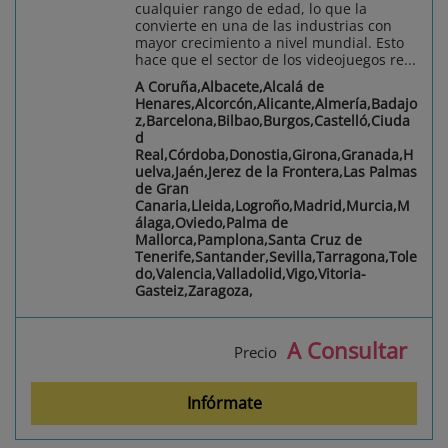
cualquier rango de edad, lo que la
convierte en una de las industrias con
mayor crecimiento a nivel mundial. Esto
hace que el sector de los videojuegos re...
A Coruña,Albacete,Alcalá de
Henares,Alcorcón,Alicante,Almería,Badajo
z,Barcelona,Bilbao,Burgos,Castelló,Ciuda
d
Real,Córdoba,Donostia,Girona,Granada,H
uelva,Jaén,Jerez de la Frontera,Las Palmas
de Gran
Canaria,Lleida,Logroño,Madrid,Murcia,M
álaga,Oviedo,Palma de
Mallorca,Pamplona,Santa Cruz de
Tenerife,Santander,Sevilla,Tarragona,Tole
do,Valencia,Valladolid,Vigo,Vitoria-
Gasteiz,Zaragoza,
A Consultar
Precio
Infórmate