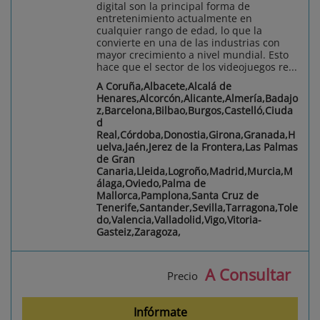
digital son la principal forma de
entretenimiento actualmente en
cualquier rango de edad, lo que la
convierte en una de las industrias con
mayor crecimiento a nivel mundial. Esto
hace que el sector de los videojuegos re...
A Coruña,Albacete,Alcalá de
Henares,Alcorcón,Alicante,Almería,Badajo
z,Barcelona,Bilbao,Burgos,Castelló,Ciuda
d
Real,Córdoba,Donostia,Girona,Granada,H
uelva,Jaén,Jerez de la Frontera,Las Palmas
de Gran
Canaria,Lleida,Logroño,Madrid,Murcia,M
álaga,Oviedo,Palma de
Mallorca,Pamplona,Santa Cruz de
Tenerife,Santander,Sevilla,Tarragona,Tole
do,Valencia,Valladolid,Vigo,Vitoria-
Gasteiz,Zaragoza,
A Consultar
Precio
Infórmate