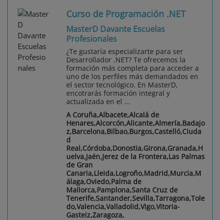
Curso de Programación .NET
MasterD Davante Escuelas
Profesionales
¿Te gustaría especializarte para ser
Desarrollador .NET? Te ofrecemos la
formación más completa para acceder a
uno de los perfiles más demandados en
el sector tecnológico. En MasterD,
encotrarás formación integral y
actualizada en el ...
A Coruña,Albacete,Alcalá de
Henares,Alcorcón,Alicante,Almería,Badajo
z,Barcelona,Bilbao,Burgos,Castelló,Ciuda
d
Real,Córdoba,Donostia,Girona,Granada,H
uelva,Jaén,Jerez de la Frontera,Las Palmas
de Gran
Canaria,Lleida,Logroño,Madrid,Murcia,M
álaga,Oviedo,Palma de
Mallorca,Pamplona,Santa Cruz de
Tenerife,Santander,Sevilla,Tarragona,Tole
do,Valencia,Valladolid,Vigo,Vitoria-
Gasteiz,Zaragoza,