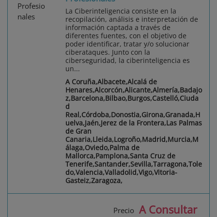
La Ciberinteligencia consiste en la
recopilación, análisis e interpretación de
información captada a través de
diferentes fuentes, con el objetivo de
poder identificar, tratar y/o solucionar
ciberataques. Junto con la
ciberseguridad, la ciberinteligencia es
un...
A Coruña,Albacete,Alcalá de
Henares,Alcorcón,Alicante,Almería,Badajo
z,Barcelona,Bilbao,Burgos,Castelló,Ciuda
d
Real,Córdoba,Donostia,Girona,Granada,H
uelva,Jaén,Jerez de la Frontera,Las Palmas
de Gran
Canaria,Lleida,Logroño,Madrid,Murcia,M
álaga,Oviedo,Palma de
Mallorca,Pamplona,Santa Cruz de
Tenerife,Santander,Sevilla,Tarragona,Tole
do,Valencia,Valladolid,Vigo,Vitoria-
Gasteiz,Zaragoza,
A Consultar
Precio