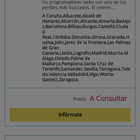
los programadores webs son uno de los
perfiles más buscados. El interés ...
A Coruña,Albacete,Alcalá de
Henares,Alcorcón,Alicante,Almería,Badajo
z,Barcelona,Bilbao,Burgos,Castelló,Ciuda
d
Real,Córdoba,Donostia,Girona,Granada,H
uelva,Jaén,Jerez de la Frontera,Las Palmas
de Gran
Canaria,Lleida,Logroño,Madrid,Murcia,M
álaga,Oviedo,Palma de
Mallorca,Pamplona,Santa Cruz de
Tenerife,Santander,Sevilla,Tarragona,Tole
do,Valencia,Valladolid,Vigo,Vitoria-
Gasteiz,Zaragoza,
A Consultar
Precio
Infórmate