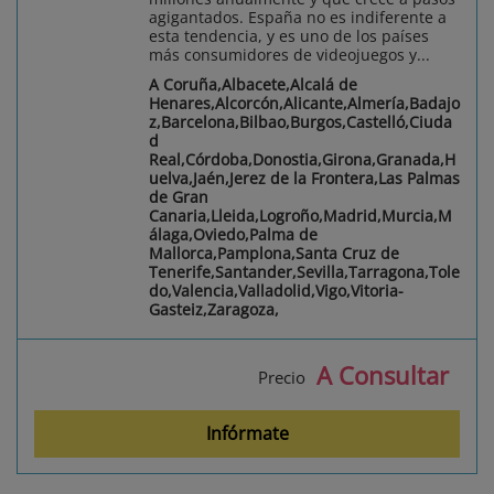
agigantados. España no es indiferente a
esta tendencia, y es uno de los países
más consumidores de videojuegos y...
A Coruña,Albacete,Alcalá de
Henares,Alcorcón,Alicante,Almería,Badajo
z,Barcelona,Bilbao,Burgos,Castelló,Ciuda
d
Real,Córdoba,Donostia,Girona,Granada,H
uelva,Jaén,Jerez de la Frontera,Las Palmas
de Gran
Canaria,Lleida,Logroño,Madrid,Murcia,M
álaga,Oviedo,Palma de
Mallorca,Pamplona,Santa Cruz de
Tenerife,Santander,Sevilla,Tarragona,Tole
do,Valencia,Valladolid,Vigo,Vitoria-
Gasteiz,Zaragoza,
A Consultar
Precio
Infórmate