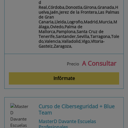
d
Real,Córdoba,Donostia,Girona,Granada,H
uelva,Jaén,Jerez de la Frontera,Las Palmas
de Gran
Canaria,Lleida,Logroño,Madrid,Murcia,M
álaga,Oviedo,Palma de
Mallorca,Pamplona,Santa Cruz de
Tenerife,Santander,Sevilla,Tarragona,Tole
do,Valencia,Valladolid,Vigo,Vitoria-
Gasteiz,Zaragoza,
A Consultar
Precio
Infórmate
Curso de Ciberseguridad + Blue
Team
MasterD Davante Escuelas
Profesionales