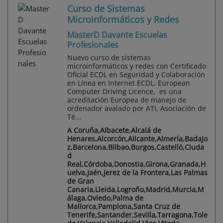
Curso de Sistemas
Microinformáticos y Redes
MasterD Davante Escuelas
Profesionales
Nuevo curso de sistemas
microinformáticos y redes con Certificado
Oficial ECDL en Seguridad y Colaboración
en Línea en Internet.ECDL, European
Computer Driving Licence, es una
acreditación Europea de manejo de
ordenador avalado por ATI, Asociación de
Té...
A Coruña,Albacete,Alcalá de
Henares,Alcorcón,Alicante,Almería,Badajo
z,Barcelona,Bilbao,Burgos,Castelló,Ciuda
d
Real,Córdoba,Donostia,Girona,Granada,H
uelva,Jaén,Jerez de la Frontera,Las Palmas
de Gran
Canaria,Lleida,Logroño,Madrid,Murcia,M
álaga,Oviedo,Palma de
Mallorca,Pamplona,Santa Cruz de
Tenerife,Santander,Sevilla,Tarragona,Tole