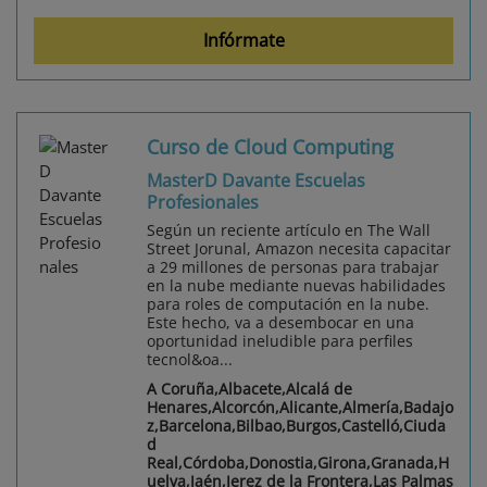
Infórmate
Curso de Cloud Computing
MasterD Davante Escuelas
Profesionales
Según un reciente artículo en The Wall
Street Jorunal, Amazon necesita capacitar
a 29 millones de personas para trabajar
en la nube mediante nuevas habilidades
para roles de computación en la nube.
Este hecho, va a desembocar en una
oportunidad ineludible para perfiles
tecnol&oa...
A Coruña,Albacete,Alcalá de
Henares,Alcorcón,Alicante,Almería,Badajo
z,Barcelona,Bilbao,Burgos,Castelló,Ciuda
d
Real,Córdoba,Donostia,Girona,Granada,H
uelva,Jaén,Jerez de la Frontera,Las Palmas