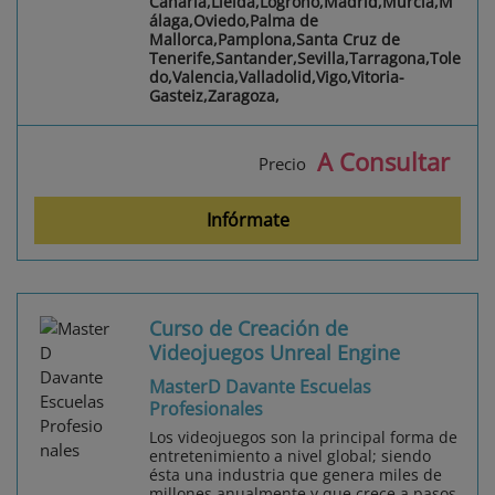
Canaria,Lleida,Logroño,Madrid,Murcia,M
álaga,Oviedo,Palma de
Mallorca,Pamplona,Santa Cruz de
Tenerife,Santander,Sevilla,Tarragona,Tole
do,Valencia,Valladolid,Vigo,Vitoria-
Gasteiz,Zaragoza,
A Consultar
Precio
Infórmate
Curso de Creación de
Videojuegos Unreal Engine
MasterD Davante Escuelas
Profesionales
Los videojuegos son la principal forma de
entretenimiento a nivel global; siendo
ésta una industria que genera miles de
millones anualmente y que crece a pasos