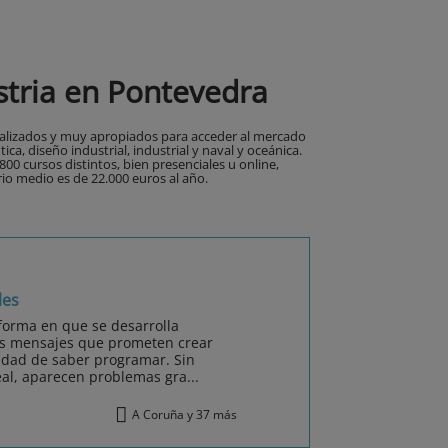
stria en Pontevedra
ecializados y muy apropiados para acceder al mercado
a, diseño industrial, industrial y naval y oceánica.
00 cursos distintos, bien presenciales u online,
rio medio es de 22.000 euros al año.
les
a forma en que se desarrolla
os mensajes que prometen crear
idad de saber programar. Sin
al, aparecen problemas gra...
A Coruña y 37 más