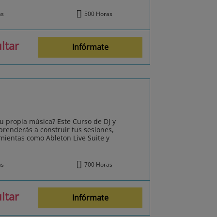
ás
500 Horas
ltar
Infórmate
tu propia música? Este Curso de DJ y
prenderás a construir tus sesiones,
amientas como Ableton Live Suite y
ás
700 Horas
ltar
Infórmate