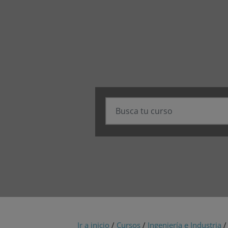
Ir a inicio
/
Cursos
/
Ingeniería e Industria
/