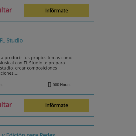
ltar
Infórmate
FL Studio
 a producir tus propios temas como
Musical con FL Studio te prepara
estudio, crear composiciones
ciones,...
ás
500 Horas
ltar
Infórmate
 y Edición para Redes,