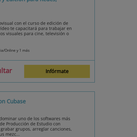
visual con el curso de edición de
vídeo te capacitará para trabajar en
s visuales para cine, televisión o
cia/Online y 1 más
ltar
Infórmate
con Cubase
 dominar uno de los softwares más
 de Producción de Estudio con
 grabar grupos, arreglar canciones,
us mezc...