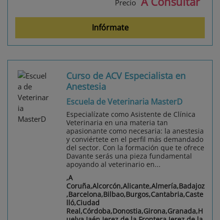
A Consultar
Precio
Infórmate
Curso de ACV Especialista en
Anestesia
Escuela de Veterinaria MasterD
Especialízate como Asistente de Clínica
Veterinaria en una materia tan
apasionante como necesaria: la anestesia
y conviértete en el perfil más demandado
del sector. Con la formación que te ofrece
Davante serás una pieza fundamental
apoyando al veterinario en...
,A
Coruña,Alcorcón,Alicante,Almería,Badajoz
,Barcelona,Bilbao,Burgos,Cantabria,Caste
lló,Ciudad
Real,Córdoba,Donostia,Girona,Granada,H
uelva,Jaén,Jerez de la Frontera,Jerez de la