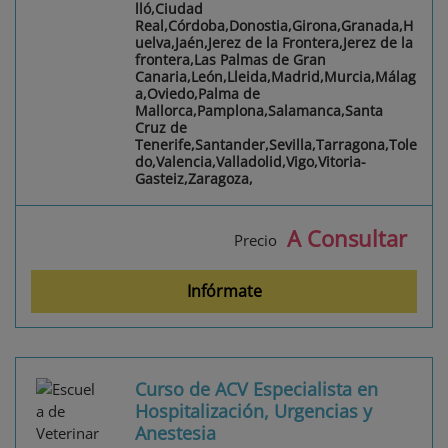
lló,Ciudad
Real,Córdoba,Donostia,Girona,Granada,H
uelva,Jaén,Jerez de la Frontera,Jerez de la
frontera,Las Palmas de Gran
Canaria,León,Lleida,Madrid,Murcia,Málag
a,Oviedo,Palma de
Mallorca,Pamplona,Salamanca,Santa
Cruz de
Tenerife,Santander,Sevilla,Tarragona,Tole
do,Valencia,Valladolid,Vigo,Vitoria-
Gasteiz,Zaragoza,
A Consultar
Precio
Infórmate
Curso de ACV Especialista en
Hospitalización, Urgencias y
Anestesia