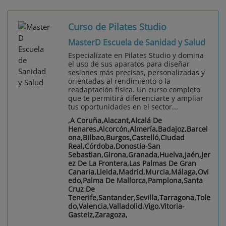
Curso de Pilates Studio
MasterD Escuela de Sanidad y Salud
Especialízate en Pilates Studio y domina
el uso de sus aparatos para diseñar
sesiones más precisas, personalizadas y
orientadas al rendimiento o la
readaptación física. Un curso completo
que te permitirá diferenciarte y ampliar
tus oportunidades en el sector...
,A Coruña,Alacant,Alcalá De
Henares,Alcorcón,Almería,Badajoz,Barcel
ona,Bilbao,Burgos,Castelló,Ciudad
Real,Córdoba,Donostia-San
Sebastian,Girona,Granada,Huelva,Jaén,Jer
ez De La Frontera,Las Palmas De Gran
Canaria,Lleida,Madrid,Murcia,Málaga,Ovi
edo,Palma De Mallorca,Pamplona,Santa
Cruz De
Tenerife,Santander,Sevilla,Tarragona,Tole
do,Valencia,Valladolid,Vigo,Vitoria-
Gasteiz,Zaragoza,