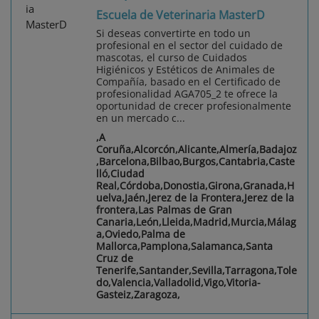
Escuela de Veterinaria MasterD
Si deseas convertirte en todo un
profesional en el sector del cuidado de
mascotas, el curso de Cuidados
Higiénicos y Estéticos de Animales de
Compañía, basado en el Certificado de
profesionalidad AGA705_2 te ofrece la
oportunidad de crecer profesionalmente
en un mercado c...
,A
Coruña,Alcorcón,Alicante,Almería,Badajoz
,Barcelona,Bilbao,Burgos,Cantabria,Caste
lló,Ciudad
Real,Córdoba,Donostia,Girona,Granada,H
uelva,Jaén,Jerez de la Frontera,Jerez de la
frontera,Las Palmas de Gran
Canaria,León,Lleida,Madrid,Murcia,Málag
a,Oviedo,Palma de
Mallorca,Pamplona,Salamanca,Santa
Cruz de
Tenerife,Santander,Sevilla,Tarragona,Tole
do,Valencia,Valladolid,Vigo,Vitoria-
Gasteiz,Zaragoza,