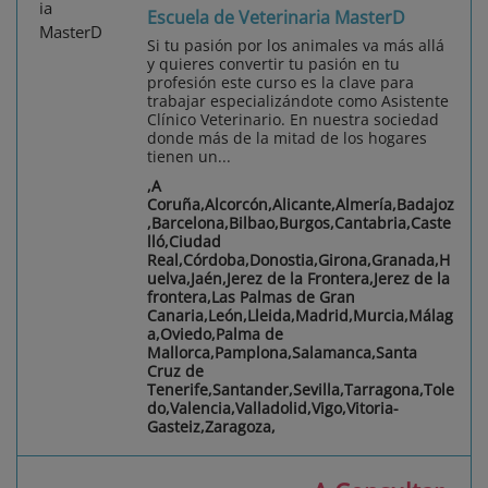
Escuela de Veterinaria MasterD
Si tu pasión por los animales va más allá
y quieres convertir tu pasión en tu
profesión este curso es la clave para
trabajar especializándote como Asistente
Clínico Veterinario. En nuestra sociedad
donde más de la mitad de los hogares
tienen un...
,A
Coruña,Alcorcón,Alicante,Almería,Badajoz
,Barcelona,Bilbao,Burgos,Cantabria,Caste
lló,Ciudad
Real,Córdoba,Donostia,Girona,Granada,H
uelva,Jaén,Jerez de la Frontera,Jerez de la
frontera,Las Palmas de Gran
Canaria,León,Lleida,Madrid,Murcia,Málag
a,Oviedo,Palma de
Mallorca,Pamplona,Salamanca,Santa
Cruz de
Tenerife,Santander,Sevilla,Tarragona,Tole
do,Valencia,Valladolid,Vigo,Vitoria-
Gasteiz,Zaragoza,