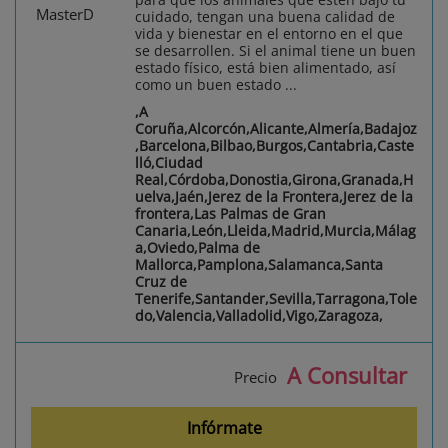
cuidado, tengan una buena calidad de
vida y bienestar en el entorno en el que
se desarrollen. Si el animal tiene un buen
estado físico, está bien alimentado, así
como un buen estado ...
,A
Coruña,Alcorcón,Alicante,Almería,Badajoz
,Barcelona,Bilbao,Burgos,Cantabria,Caste
lló,Ciudad
Real,Córdoba,Donostia,Girona,Granada,H
uelva,Jaén,Jerez de la Frontera,Jerez de la
frontera,Las Palmas de Gran
Canaria,León,Lleida,Madrid,Murcia,Málag
a,Oviedo,Palma de
Mallorca,Pamplona,Salamanca,Santa
Cruz de
Tenerife,Santander,Sevilla,Tarragona,Tole
do,Valencia,Valladolid,Vigo,Zaragoza,
A Consultar
Precio
Infórmate