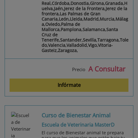
Real,Córdoba,Donostia,Girona,Granada,H
uelva,Jaén,Jerez de la Frontera,Jerez de la
frontera,Las Palmas de Gran
Canaria,León,Lleida,Madrid,Murcia,Málag
a,Oviedo,Palma de
Mallorca,Pamplona,Salamanca,Santa
Cruz de
Tenerife,Santander,Sevilla,Tarragona,Tole
do,Valencia,Valladolid,Vigo,Vitoria-
Gasteiz,Zaragoza,
A Consultar
Precio
Infórmate
Curso de Bienestar Animal
Escuela de Veterinaria MasterD
El curso de Bienestar animal te prepara
para que los animales que estén bajo tu