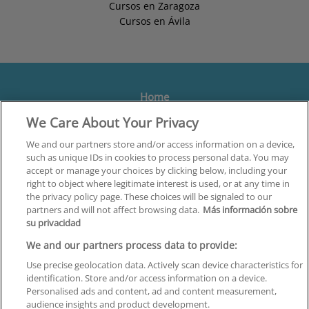
Cursos en Zaragoza
Cursos en Ávila
Home
We Care About Your Privacy
Formación
Centros
We and our partners store and/or access information on a device,
such as unique IDs in cookies to process personal data. You may
Orientación
accept or manage your choices by clicking below, including your
right to object where legitimate interest is used, or at any time in
Quiénes somos
the privacy policy page. These choices will be signaled to our
partners and will not affect browsing data.
Más información sobre
Contacta
su privacidad
Aviso Legal
We and our partners process data to provide:
Política de Privacidad
Use precise geolocation data. Actively scan device characteristics for
identification. Store and/or access information on a device.
Política de Cookies
Personalised ads and content, ad and content measurement,
audience insights and product development.
Canal Ético