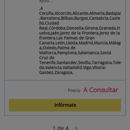
ayud...
,A
Coruña,Alcorcón,Alicante,Almería,Badajoz
,Barcelona,Bilbao,Burgos,Cantabria,Caste
lló,Ciudad
Real,Córdoba,Donostia,Girona,Granada,H
uelva,Jaén,Jerez de la Frontera,Jerez de la
frontera,Las Palmas de Gran
Canaria,León,Lleida,Madrid,Murcia,Málag
a,Oviedo,Palma de
Mallorca,Pamplona,Salamanca,Santa
Cruz de
Tenerife,Santander,Sevilla,Tarragona,Tole
do,Valencia,Valladolid,Vigo,Vitoria-
Gasteiz,Zaragoza,
A Consultar
Precio
Infórmate
1
de 4
>