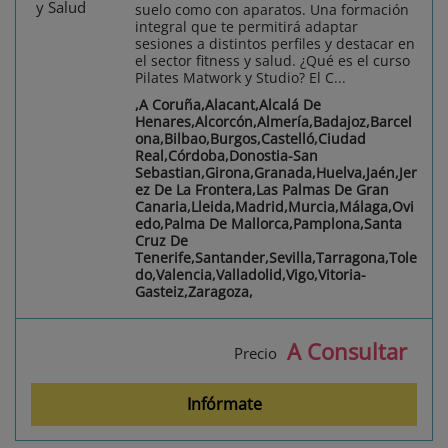
suelo como con aparatos. Una formación
integral que te permitirá adaptar
sesiones a distintos perfiles y destacar en
el sector fitness y salud. ¿Qué es el curso
Pilates Matwork y Studio? El C...
,A Coruña,Alacant,Alcalá De
Henares,Alcorcón,Almería,Badajoz,Barcel
ona,Bilbao,Burgos,Castelló,Ciudad
Real,Córdoba,Donostia-San
Sebastian,Girona,Granada,Huelva,Jaén,Jer
ez De La Frontera,Las Palmas De Gran
Canaria,Lleida,Madrid,Murcia,Málaga,Ovi
edo,Palma De Mallorca,Pamplona,Santa
Cruz De
Tenerife,Santander,Sevilla,Tarragona,Tole
do,Valencia,Valladolid,Vigo,Vitoria-
Gasteiz,Zaragoza,
A Consultar
Precio
Infórmate