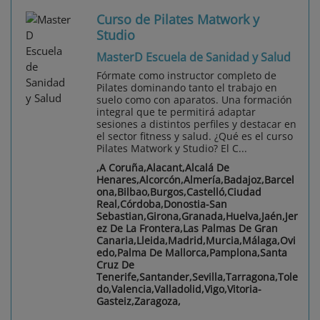
Curso de Pilates Matwork y
Studio
MasterD Escuela de Sanidad y Salud
Fórmate como instructor completo de
Pilates dominando tanto el trabajo en
suelo como con aparatos. Una formación
integral que te permitirá adaptar
sesiones a distintos perfiles y destacar en
el sector fitness y salud. ¿Qué es el curso
Pilates Matwork y Studio? El C...
,A Coruña,Alacant,Alcalá De
Henares,Alcorcón,Almería,Badajoz,Barcel
ona,Bilbao,Burgos,Castelló,Ciudad
Real,Córdoba,Donostia-San
Sebastian,Girona,Granada,Huelva,Jaén,Jer
ez De La Frontera,Las Palmas De Gran
Canaria,Lleida,Madrid,Murcia,Málaga,Ovi
edo,Palma De Mallorca,Pamplona,Santa
Cruz De
Tenerife,Santander,Sevilla,Tarragona,Tole
do,Valencia,Valladolid,Vigo,Vitoria-
Gasteiz,Zaragoza,