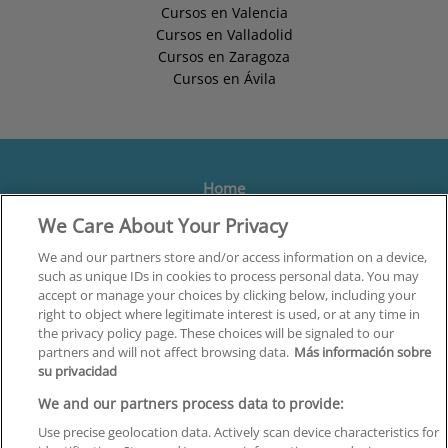
Cursos en Valencia
Cursos en Valladolid
Cursos en Zaragoza
Cursos en Ávila
Home
We Care About Your Privacy
Formación
Centros
We and our partners store and/or access information on a device,
such as unique IDs in cookies to process personal data. You may
Orientación
accept or manage your choices by clicking below, including your
right to object where legitimate interest is used, or at any time in
Quiénes somos
the privacy policy page. These choices will be signaled to our
partners and will not affect browsing data.
Más información sobre
Contacta
su privacidad
Aviso Legal
We and our partners process data to provide:
Política de Privacidad
Use precise geolocation data. Actively scan device characteristics for