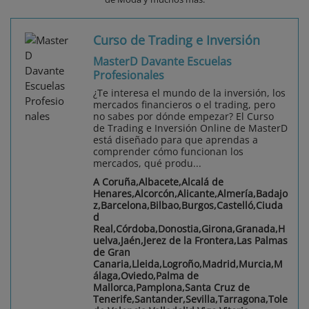
Curso de Trading e Inversión
MasterD Davante Escuelas
Profesionales
¿Te interesa el mundo de la inversión, los
mercados financieros o el trading, pero
no sabes por dónde empezar? El Curso
de Trading e Inversión Online de MasterD
está diseñado para que aprendas a
comprender cómo funcionan los
mercados, qué produ...
A Coruña,Albacete,Alcalá de
Henares,Alcorcón,Alicante,Almería,Badajo
z,Barcelona,Bilbao,Burgos,Castelló,Ciuda
d
Real,Córdoba,Donostia,Girona,Granada,H
uelva,Jaén,Jerez de la Frontera,Las Palmas
de Gran
Canaria,Lleida,Logroño,Madrid,Murcia,M
álaga,Oviedo,Palma de
Mallorca,Pamplona,Santa Cruz de
Tenerife,Santander,Sevilla,Tarragona,Tole