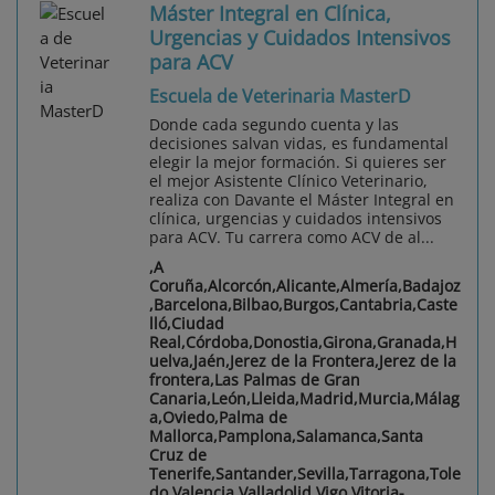
Máster Integral en Clínica,
Urgencias y Cuidados Intensivos
para ACV
Escuela de Veterinaria MasterD
Donde cada segundo cuenta y las
decisiones salvan vidas, es fundamental
elegir la mejor formación. Si quieres ser
el mejor Asistente Clínico Veterinario,
realiza con Davante el Máster Integral en
clínica, urgencias y cuidados intensivos
para ACV. Tu carrera como ACV de al...
,A
Coruña,Alcorcón,Alicante,Almería,Badajoz
,Barcelona,Bilbao,Burgos,Cantabria,Caste
lló,Ciudad
Real,Córdoba,Donostia,Girona,Granada,H
uelva,Jaén,Jerez de la Frontera,Jerez de la
frontera,Las Palmas de Gran
Canaria,León,Lleida,Madrid,Murcia,Málag
a,Oviedo,Palma de
Mallorca,Pamplona,Salamanca,Santa
Cruz de
Tenerife,Santander,Sevilla,Tarragona,Tole
do,Valencia,Valladolid,Vigo,Vitoria-