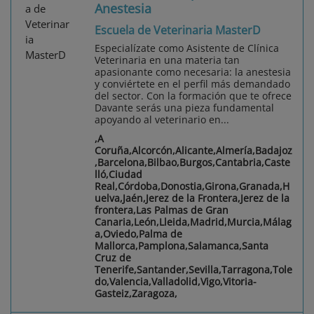
Anestesia
Escuela de Veterinaria MasterD
Especialízate como Asistente de Clínica
Veterinaria en una materia tan
apasionante como necesaria: la anestesia
y conviértete en el perfil más demandado
del sector. Con la formación que te ofrece
Davante serás una pieza fundamental
apoyando al veterinario en...
,A
Coruña,Alcorcón,Alicante,Almería,Badajoz
,Barcelona,Bilbao,Burgos,Cantabria,Caste
lló,Ciudad
Real,Córdoba,Donostia,Girona,Granada,H
uelva,Jaén,Jerez de la Frontera,Jerez de la
frontera,Las Palmas de Gran
Canaria,León,Lleida,Madrid,Murcia,Málag
a,Oviedo,Palma de
Mallorca,Pamplona,Salamanca,Santa
Cruz de
Tenerife,Santander,Sevilla,Tarragona,Tole
do,Valencia,Valladolid,Vigo,Vitoria-
Gasteiz,Zaragoza,