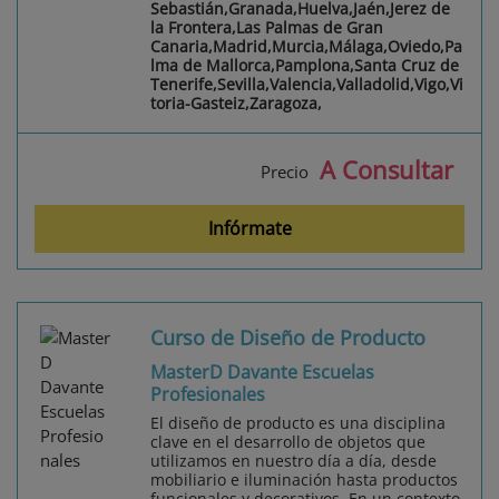
Sebastián,Granada,Huelva,Jaén,Jerez de
la Frontera,Las Palmas de Gran
Canaria,Madrid,Murcia,Málaga,Oviedo,Pa
lma de Mallorca,Pamplona,Santa Cruz de
Tenerife,Sevilla,Valencia,Valladolid,Vigo,Vi
toria-Gasteiz,Zaragoza,
A Consultar
Precio
Infórmate
Curso de Diseño de Producto
MasterD Davante Escuelas
Profesionales
El diseño de producto es una disciplina
clave en el desarrollo de objetos que
utilizamos en nuestro día a día, desde
mobiliario e iluminación hasta productos
funcionales y decorativos. En un contexto