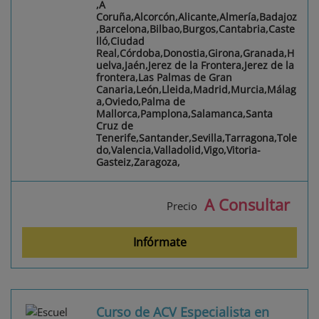
,A
Coruña,Alcorcón,Alicante,Almería,Badajoz
,Barcelona,Bilbao,Burgos,Cantabria,Caste
lló,Ciudad
Real,Córdoba,Donostia,Girona,Granada,H
uelva,Jaén,Jerez de la Frontera,Jerez de la
frontera,Las Palmas de Gran
Canaria,León,Lleida,Madrid,Murcia,Málag
a,Oviedo,Palma de
Mallorca,Pamplona,Salamanca,Santa
Cruz de
Tenerife,Santander,Sevilla,Tarragona,Tole
do,Valencia,Valladolid,Vigo,Vitoria-
Gasteiz,Zaragoza,
A Consultar
Precio
Infórmate
Curso de ACV Especialista en