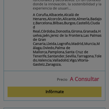
donde la innovación, la sostenibilidad y la
experiencia de usuari...
A Coruña,Albacete,Alcalá de
Henares,Alcorcón,Alicante,Almería,Badajo
z,Barcelona,Bilbao,Burgos,Castelló,Ciuda
d
Real,Córdoba,Donostia,Girona,Granada,H
uelva,Jaén,Jerez de la Frontera,Las Palmas
de Gran
Canaria,Lleida,Logroño,Madrid,Murcia,M
álaga,Oviedo,Palma de
Mallorca,Pamplona,Santa Cruz de
Tenerife,Santander,Sevilla,Tarragona,Tole
do,Valencia,Valladolid,Vigo,Vitoria-
Gasteiz,Zaragoza,
A Consultar
Precio
Infórmate