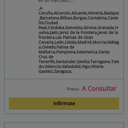
en un mercado c...
,A
Coruña,Alcorcón,Alicante,Almería,Badajoz
,Barcelona,Bilbao,Burgos,Cantabria,Caste
lló,Ciudad
Real,Córdoba,Donostia,Girona,Granada,H
uelva,Jaén,Jerez de la Frontera,Jerez de la
frontera,Las Palmas de Gran
Canaria,León,Lleida,Madrid,Murcia,Málag
a,Oviedo,Palma de
Mallorca,Pamplona,Salamanca,Santa
Cruz de
Tenerife,Santander,Sevilla,Tarragona,Tole
do,Valencia,Valladolid,Vigo,Vitoria-
Gasteiz,Zaragoza,
A Consultar
Precio
Infórmate