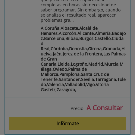
completas en horas sin necesidad de
saber programar. Sin embargo, cuando
se analiza el resultado real, aparecen
problemas gra...
A Coruña,Albacete,Alcalá de
Henares,Alcorcón,Alicante,Almería,Badajo
z,Barcelona,Bilbao,Burgos,Castelló,Ciuda
d
Real,Córdoba,Donostia,Girona,Granada,H
uelva,Jaén,Jerez de la Frontera,Las Palmas
de Gran
Canaria,Lleida,Logroño,Madrid,Murcia,M
álaga,Oviedo,Palma de
Mallorca,Pamplona,Santa Cruz de
Tenerife,Santander,Sevilla,Tarragona,Tole
do,Valencia,Valladolid,Vigo,Vitoria-
Gasteiz,Zaragoza,
A Consultar
Precio
Infórmate