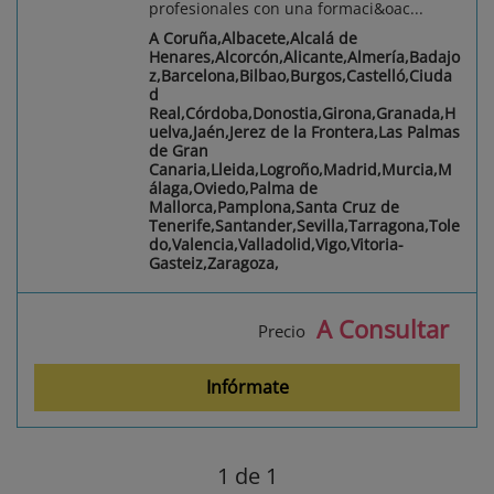
profesionales con una formaci&oac...
A Coruña,Albacete,Alcalá de
Henares,Alcorcón,Alicante,Almería,Badajo
z,Barcelona,Bilbao,Burgos,Castelló,Ciuda
d
Real,Córdoba,Donostia,Girona,Granada,H
uelva,Jaén,Jerez de la Frontera,Las Palmas
de Gran
Canaria,Lleida,Logroño,Madrid,Murcia,M
álaga,Oviedo,Palma de
Mallorca,Pamplona,Santa Cruz de
Tenerife,Santander,Sevilla,Tarragona,Tole
do,Valencia,Valladolid,Vigo,Vitoria-
Gasteiz,Zaragoza,
A Consultar
Precio
Infórmate
1
de 1