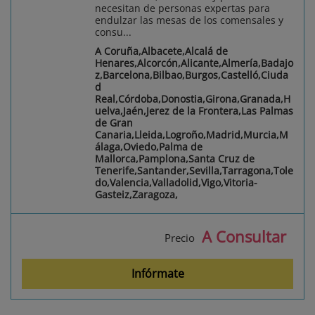
necesitan de personas expertas para
endulzar las mesas de los comensales y
consu...
A Coruña,Albacete,Alcalá de
Henares,Alcorcón,Alicante,Almería,Badajo
z,Barcelona,Bilbao,Burgos,Castelló,Ciuda
d
Real,Córdoba,Donostia,Girona,Granada,H
uelva,Jaén,Jerez de la Frontera,Las Palmas
de Gran
Canaria,Lleida,Logroño,Madrid,Murcia,M
álaga,Oviedo,Palma de
Mallorca,Pamplona,Santa Cruz de
Tenerife,Santander,Sevilla,Tarragona,Tole
do,Valencia,Valladolid,Vigo,Vitoria-
Gasteiz,Zaragoza,
A Consultar
Precio
Infórmate