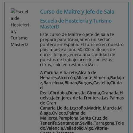
Curso de Maître y Jefe de Sala
Escuela de Hostelería y Turismo
MasterD
Este curso de Maître o Jefe de Sala te
prepara para trabajar en un sector
puntero en España. El turismo en nuestro
país mueve al año 50.000 millones de
euros, lo que genera una cantidad de
puestos de trabajo acorde con estas
cifras, solo en restauraci&o...
A Coruña,Albacete,Alcalá de
Henares,Alcorcón,Alicante,Almería,Badajo
z,Barcelona,Bilbao,Burgos,Castelló,Ciuda
d
Real,Córdoba,Donostia,Girona,Granada,H
uelva,Jaén,Jerez de la Frontera,Las Palmas
de Gran
Canaria,Lleida,Logroño,Madrid,Murcia,M
álaga,Oviedo,Palma de
Mallorca,Pamplona,Santa Cruz de
Tenerife,Santander,Sevilla,Tarragona,Tole
do,Valencia,Valladolid,Vigo,Vitoria-