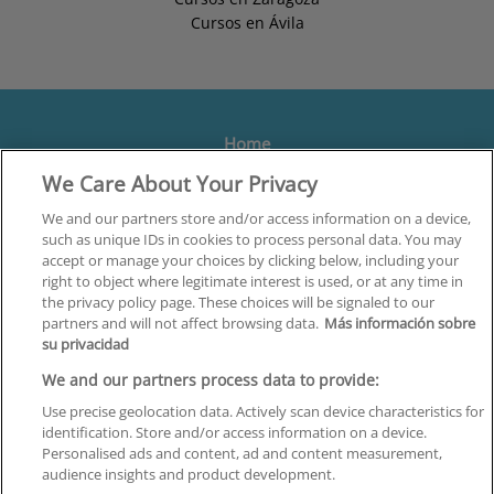
Cursos en Ávila
Home
We Care About Your Privacy
Formación
Centros
We and our partners store and/or access information on a device,
such as unique IDs in cookies to process personal data. You may
Orientación
accept or manage your choices by clicking below, including your
right to object where legitimate interest is used, or at any time in
Quiénes somos
the privacy policy page. These choices will be signaled to our
partners and will not affect browsing data.
Más información sobre
Contacta
su privacidad
Aviso Legal
We and our partners process data to provide:
Política de Privacidad
Use precise geolocation data. Actively scan device characteristics for
identification. Store and/or access information on a device.
Política de Cookies
Personalised ads and content, ad and content measurement,
audience insights and product development.
Canal Ético