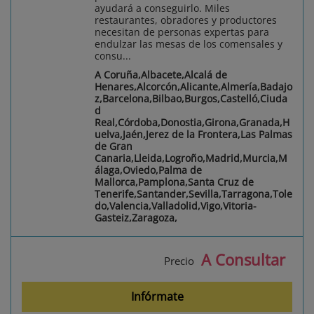
ayudará a conseguirlo. Miles
restaurantes, obradores y productores
necesitan de personas expertas para
endulzar las mesas de los comensales y
consu...
A Coruña,Albacete,Alcalá de
Henares,Alcorcón,Alicante,Almería,Badajo
z,Barcelona,Bilbao,Burgos,Castelló,Ciuda
d
Real,Córdoba,Donostia,Girona,Granada,H
uelva,Jaén,Jerez de la Frontera,Las Palmas
de Gran
Canaria,Lleida,Logroño,Madrid,Murcia,M
álaga,Oviedo,Palma de
Mallorca,Pamplona,Santa Cruz de
Tenerife,Santander,Sevilla,Tarragona,Tole
do,Valencia,Valladolid,Vigo,Vitoria-
Gasteiz,Zaragoza,
A Consultar
Precio
Infórmate