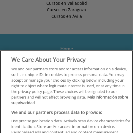
Cursos en Valladolid
Cursos en Zaragoza
Cursos en Ávila
Home
We Care About Your Privacy
Formación
Centros
We and our partners store and/or access information on a device,
such as unique IDs in cookies to process personal data. You may
Orientación
accept or manage your choices by clicking below, including your
right to object where legitimate interest is used, or at any time in
Quiénes somos
the privacy policy page. These choices will be signaled to our
partners and will not affect browsing data.
Más información sobre
Contacta
su privacidad
Aviso Legal
We and our partners process data to provide:
Política de Privacidad
Use precise geolocation data. Actively scan device characteristics for
identification. Store and/or access information on a device.
Política de Cookies
Personalised ads and content, ad and content measurement,