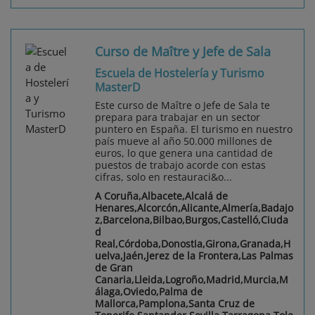
Curso de Maître y Jefe de Sala
Escuela de Hostelería y Turismo
MasterD
Este curso de Maître o Jefe de Sala te
prepara para trabajar en un sector
puntero en España. El turismo en nuestro
país mueve al año 50.000 millones de
euros, lo que genera una cantidad de
puestos de trabajo acorde con estas
cifras, solo en restauraci&o...
A Coruña,Albacete,Alcalá de
Henares,Alcorcón,Alicante,Almería,Badajo
z,Barcelona,Bilbao,Burgos,Castelló,Ciuda
d
Real,Córdoba,Donostia,Girona,Granada,H
uelva,Jaén,Jerez de la Frontera,Las Palmas
de Gran
Canaria,Lleida,Logroño,Madrid,Murcia,M
álaga,Oviedo,Palma de
Mallorca,Pamplona,Santa Cruz de