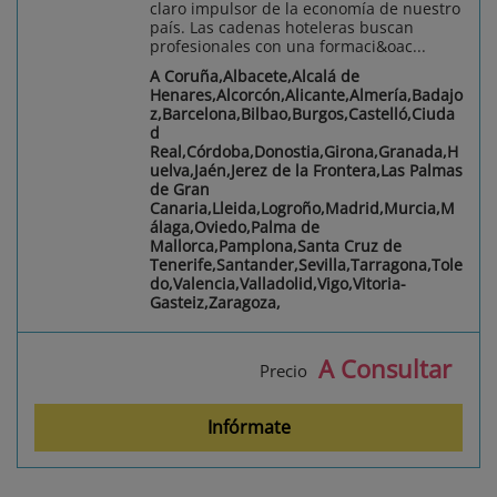
claro impulsor de la economía de nuestro
país. Las cadenas hoteleras buscan
profesionales con una formaci&oac...
A Coruña,Albacete,Alcalá de
Henares,Alcorcón,Alicante,Almería,Badajo
z,Barcelona,Bilbao,Burgos,Castelló,Ciuda
d
Real,Córdoba,Donostia,Girona,Granada,H
uelva,Jaén,Jerez de la Frontera,Las Palmas
de Gran
Canaria,Lleida,Logroño,Madrid,Murcia,M
álaga,Oviedo,Palma de
Mallorca,Pamplona,Santa Cruz de
Tenerife,Santander,Sevilla,Tarragona,Tole
do,Valencia,Valladolid,Vigo,Vitoria-
Gasteiz,Zaragoza,
A Consultar
Precio
Infórmate