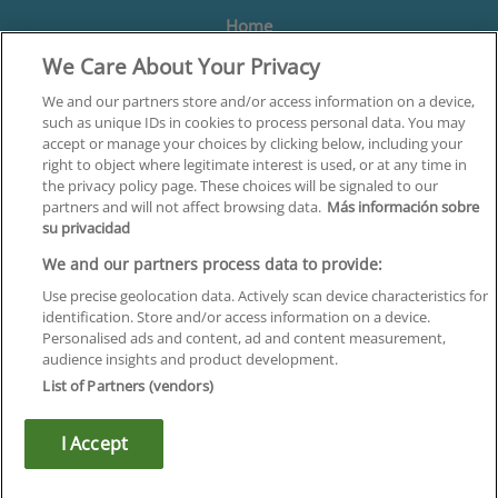
Home
We Care About Your Privacy
Formación
Centros
We and our partners store and/or access information on a device,
such as unique IDs in cookies to process personal data. You may
Orientación
accept or manage your choices by clicking below, including your
right to object where legitimate interest is used, or at any time in
Quiénes somos
the privacy policy page. These choices will be signaled to our
partners and will not affect browsing data.
Más información sobre
Contacta
su privacidad
Aviso Legal
We and our partners process data to provide:
Política de Privacidad
Use precise geolocation data. Actively scan device characteristics for
identification. Store and/or access information on a device.
Política de Cookies
Personalised ads and content, ad and content measurement,
audience insights and product development.
Canal Ético
List of Partners (vendors)
¡Síguenos!
I Accept