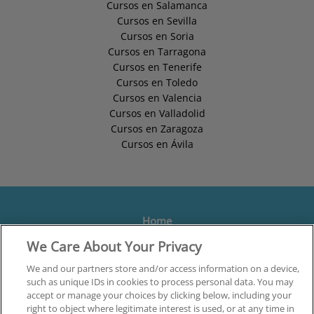
Cursos en Salamanca
Cursos en Sevilla
Cursos en Soria
Cursos en Tarragona
Cursos en Tenerife
Cursos en Toledo
Cursos en Valencia
Cursos en Valladolid
Cursos en Zaragoza
Cursos en Ávila
Home
We Care About Your Privacy
Formación
Centros
We and our partners store and/or access information on a device,
such as unique IDs in cookies to process personal data. You may
Orientación
accept or manage your choices by clicking below, including your
right to object where legitimate interest is used, or at any time in