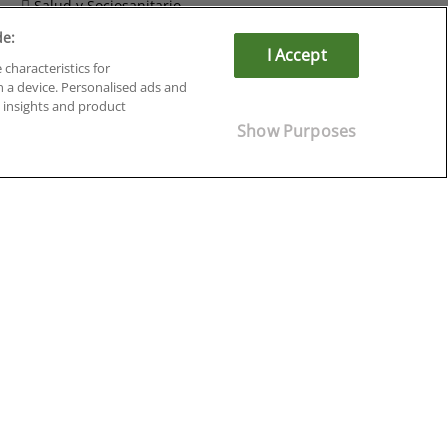
Salud y Sociosanitario
de:
I Accept
 characteristics for
n a device. Personalised ads and
insights and product
Show Purposes
Cursos en Soria
Cursos en Tarragona
Cursos en Tenerife
Cursos en Toledo
Cursos en Valencia
Cursos en Valladolid
Cursos en Zaragoza
Cursos en Ávila