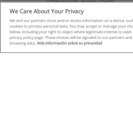
Comunicación, Imagen y Sonido
We Care About Your Privacy
Derecho y Seguridad
We and our partners store and/or access information on a device, such
cookies to process personal data. You may accept or manage your choi
below, including your right to object where legitimate interest is used, 
privacy policy page. These choices will be signaled to our partners and 
Cursos en A Coruña
Cursos
browsing data.
Más información sobre su privacidad
Cursos en Albacete
Cursos
Cursos en Alicante
Cursos
Cursos en Almería
Cursos
Cursos en Araba/Álava
Cursos
Cursos en Asturias
Cursos
Cursos en Badajoz
Cursos
Cursos en Barcelona
Cursos
Cursos en Bizkaia
Cursos
Cursos en Burgos
Cursos
Cursos en Cantabria
Cursos