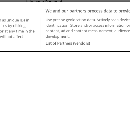
Imagen Personal
We and our partners process data to provi
Informática y Telecomunicaciones
Use precise geolocation data. Actively scan device
 as unique IDs in
identification. Store and/or access information o
ces by clicking
BUSCA TUS CURSOS EN TU PROVINCIA
content, ad and content measurement, audience 
or at any time in the
development.
will not affect
 en Castellón
Cursos en La Rioja
List of Partners (vendors)
 en Ciudad Real
Cursos en Las Palmas
 en Cáceres
Cursos en León
 en Cádiz
Cursos en Lleida
 en Córdoba
Cursos en Madrid
 en Gipuzkoa
Cursos en Murcia
 en Girona
Cursos en Málaga
 en Granada
Cursos en Navarra
 en Huelva
Cursos en Pontevedra
 en Illes Balears
Cursos en Salamanca
 en Jaén
Cursos en Sevilla