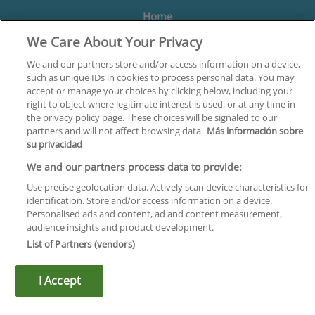
Home
We Care About Your Privacy
Formación
Centros
We and our partners store and/or access information on a device,
such as unique IDs in cookies to process personal data. You may
Orientación
accept or manage your choices by clicking below, including your
right to object where legitimate interest is used, or at any time in
Quiénes somos
the privacy policy page. These choices will be signaled to our
partners and will not affect browsing data.
Más información sobre
Contacta
su privacidad
Aviso Legal
We and our partners process data to provide:
Política de Privacidad
Use precise geolocation data. Actively scan device characteristics for
identification. Store and/or access information on a device.
Política de Cookies
Personalised ads and content, ad and content measurement,
audience insights and product development.
Canal Ético
List of Partners (vendors)
¡Síguenos!
I Accept