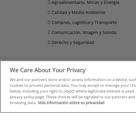
Agroalimentario, Minas y Energía
Calidad y Medio Ambiente
Compras, Logística y Transporte
Comunicación, Imagen y Sonido
Derecho y Seguridad
We Care About Your Privacy
Cursos en A Coruña
Cursos
Cursos en Albacete
Cursos
We and our partners store and/or access information on a device, such
cookies to process personal data. You may accept or manage your choi
Cursos en Alicante
Cursos
below, including your right to object where legitimate interest is used, 
Cursos en Almería
Cursos
privacy policy page. These choices will be signaled to our partners and 
Cursos en Araba/Álava
Cursos
browsing data.
Más información sobre su privacidad
Cursos en Asturias
Cursos
Cursos en Badajoz
Cursos
Cursos en Barcelona
Cursos
Cursos en Bizkaia
Cursos
Cursos en Burgos
Cursos