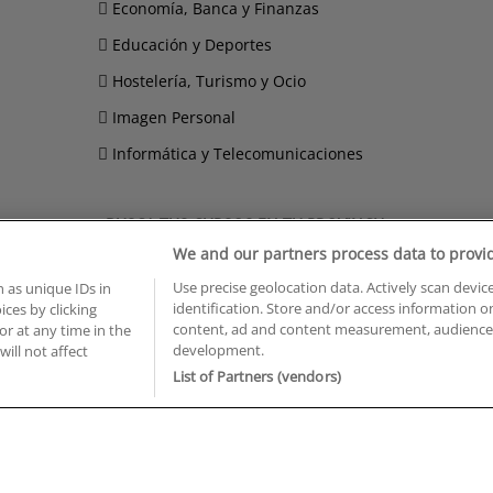
Economía, Banca y Finanzas
Educación y Deportes
Hostelería, Turismo y Ocio
Imagen Personal
Informática y Telecomunicaciones
BUSCA TUS CURSOS EN TU PROVINCIA
We and our partners process data to provi
 en Castellón
Cursos en La Rioja
Use precise geolocation data. Actively scan device
 en Ciudad Real
Cursos en Las Palmas
 as unique IDs in
identification. Store and/or access information o
ces by clicking
 en Cáceres
Cursos en León
content, ad and content measurement, audience 
or at any time in the
 en Cádiz
Cursos en Lleida
development.
will not affect
 en Córdoba
Cursos en Madrid
List of Partners (vendors)
 en Gipuzkoa
Cursos en Murcia
 en Girona
Cursos en Málaga
 en Granada
Cursos en Navarra
 en Huelva
Cursos en Pontevedra
 en Illes Balears
Cursos en Salamanca