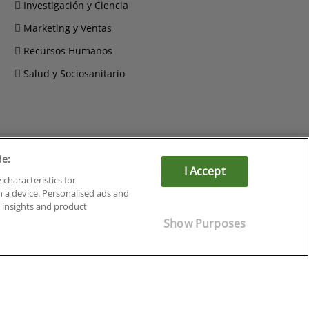
Investigación y Ciencia
Marketing y Ventas
Recursos Humanos
Salud y Sociosanitario
de:
Cursos en Soria
I Accept
 characteristics for
Cursos en Tarragona
n a device. Personalised ads and
Cursos en Tenerife
insights and product
Cursos en Toledo
Show Purposes
Cursos en Valencia
Cursos en Valladolid
Cursos en Zaragoza
Cursos en Ávila