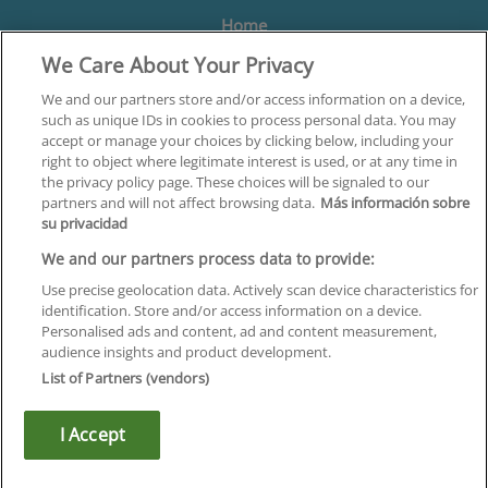
Home
We Care About Your Privacy
Formación
Centros
We and our partners store and/or access information on a device,
such as unique IDs in cookies to process personal data. You may
Orientación
accept or manage your choices by clicking below, including your
right to object where legitimate interest is used, or at any time in
Quiénes somos
the privacy policy page. These choices will be signaled to our
partners and will not affect browsing data.
Más información sobre
Contacta
su privacidad
Aviso Legal
We and our partners process data to provide:
Política de Privacidad
Use precise geolocation data. Actively scan device characteristics for
identification. Store and/or access information on a device.
Política de Cookies
Personalised ads and content, ad and content measurement,
audience insights and product development.
Canal Ético
List of Partners (vendors)
¡Síguenos!
I Accept