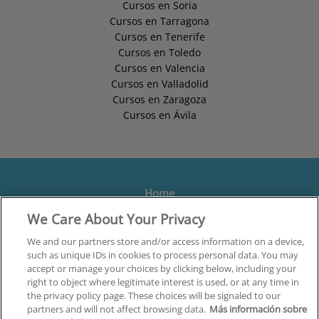
Cursos en Soria
Cursos en Tarragona
Cursos en Tenerife
Cursos en Toledo
Cursos en Valencia
Cursos en Valladolid
Cursos en Zaragoza
Cursos en Ávila
Home
We Care About Your Privacy
Formación
Centros
We and our partners store and/or access information on a device,
such as unique IDs in cookies to process personal data. You may
Orientación
accept or manage your choices by clicking below, including your
right to object where legitimate interest is used, or at any time in
Quiénes somos
the privacy policy page. These choices will be signaled to our
partners and will not affect browsing data.
Más información sobre
Contacta