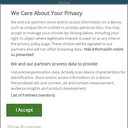
Home
We Care About Your Privacy
Formación
Centros
We and our partners store and/or access information on a device,
such as unique IDs in cookies to process personal data. You may
Orientación
accept or manage your choices by clicking below, including your
right to object where legitimate interest is used, or at any time in
Quiénes somos
the privacy policy page. These choices will be signaled to our
partners and will not affect browsing data.
Más información sobre
Contacta
su privacidad
Aviso Legal
We and our partners process data to provide:
Política de Privacidad
Use precise geolocation data. Actively scan device characteristics for
identification. Store and/or access information on a device.
Política de Cookies
Personalised ads and content, ad and content measurement,
audience insights and product development.
Canal Ético
List of Partners (vendors)
¡Síguenos!
I Accept
©
Infoempleo
.
Reservados todos los derechos.
Show Purposes