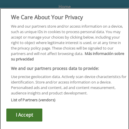
Home
We Care About Your Privacy
Formación
Centros
We and our partners store and/or access information on a device,
such as unique IDs in cookies to process personal data. You may
Orientación
accept or manage your choices by clicking below, including your
right to object where legitimate interest is used, or at any time in
Quiénes somos
the privacy policy page. These choices will be signaled to our
partners and will not affect browsing data.
Más información sobre
Contacta
su privacidad
Aviso Legal
We and our partners process data to provide:
Política de Privacidad
Use precise geolocation data. Actively scan device characteristics for
identification. Store and/or access information on a device.
Política de Cookies
Personalised ads and content, ad and content measurement,
audience insights and product development.
Canal Ético
List of Partners (vendors)
¡Síguenos!
I Accept