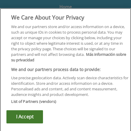
Home
We Care About Your Privacy
Formación
Centros
We and our partners store and/or access information on a device,
such as unique IDs in cookies to process personal data. You may
Orientación
accept or manage your choices by clicking below, including your
right to object where legitimate interest is used, or at any time in
Quiénes somos
the privacy policy page. These choices will be signaled to our
partners and will not affect browsing data.
Más información sobre
Contacta
su privacidad
Aviso Legal
We and our partners process data to provide:
Política de Privacidad
Use precise geolocation data. Actively scan device characteristics for
identification. Store and/or access information on a device.
Política de Cookies
Personalised ads and content, ad and content measurement,
audience insights and product development.
Canal Ético
List of Partners (vendors)
¡Síguenos!
I Accept