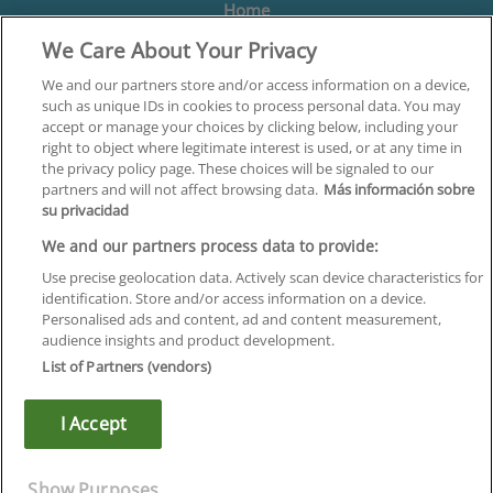
Home
We Care About Your Privacy
Formación
Centros
We and our partners store and/or access information on a device,
such as unique IDs in cookies to process personal data. You may
Orientación
accept or manage your choices by clicking below, including your
right to object where legitimate interest is used, or at any time in
Quiénes somos
the privacy policy page. These choices will be signaled to our
partners and will not affect browsing data.
Más información sobre
Contacta
su privacidad
Aviso Legal
We and our partners process data to provide:
Política de Privacidad
Use precise geolocation data. Actively scan device characteristics for
identification. Store and/or access information on a device.
Política de Cookies
Personalised ads and content, ad and content measurement,
audience insights and product development.
Canal Ético
List of Partners (vendors)
¡Síguenos!
I Accept
©
Infoempleo
.
Reservados todos los derechos.
Show Purposes