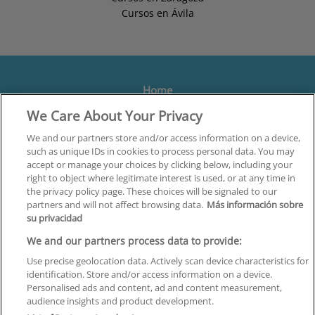
Cursos en Ávila
Home
We Care About Your Privacy
Formación
Centros
We and our partners store and/or access information on a device,
such as unique IDs in cookies to process personal data. You may
Orientación
accept or manage your choices by clicking below, including your
right to object where legitimate interest is used, or at any time in
Quiénes somos
the privacy policy page. These choices will be signaled to our
partners and will not affect browsing data.
Más información sobre
Contacta
su privacidad
Aviso Legal
We and our partners process data to provide:
Política de Privacidad
Use precise geolocation data. Actively scan device characteristics for
identification. Store and/or access information on a device.
Política de Cookies
Personalised ads and content, ad and content measurement,
audience insights and product development.
Canal Ético