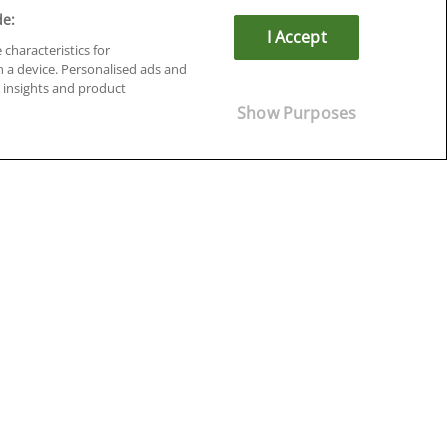
de:
I Accept
 characteristics for
n a device. Personalised ads and
insights and product
Show Purposes
Cursos en Soria
Cursos en Tarragona
Cursos en Tenerife
Cursos en Toledo
Cursos en Valencia
Cursos en Valladolid
Cursos en Zaragoza
Cursos en Ávila
¡Síguenos!