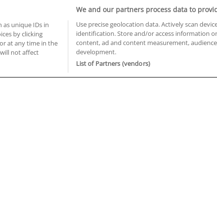
Informática y Telecomunicaciones
We and our partners process data to provi
Use precise geolocation data. Actively scan device
 as unique IDs in
identification. Store and/or access information o
ces by clicking
BUSCA TUS CURSOS EN TU PROVINCIA
content, ad and content measurement, audience 
or at any time in the
development.
will not affect
 en Castellón
Cursos en La Rioja
List of Partners (vendors)
 en Ciudad Real
Cursos en Las Palmas
 en Cáceres
Cursos en León
 en Cádiz
Cursos en Lleida
 en Córdoba
Cursos en Madrid
 en Gipuzkoa
Cursos en Murcia
 en Girona
Cursos en Málaga
 en Granada
Cursos en Navarra
 en Huelva
Cursos en Pontevedra
 en Illes Balears
Cursos en Salamanca
 en Jaén
Cursos en Sevilla
uiénes somos
Aviso Legal