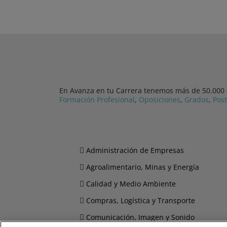
En Avanza en tu Carrera tenemos más de 50.000 cu
Formación Profesional
,
Oposiciones
,
Grados
,
Pos
Administración de Empresas
Agroalimentario, Minas y Energía
Calidad y Medio Ambiente
Compras, Logística y Transporte
Comunicación, Imagen y Sonido