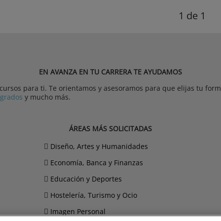
1
de 1
EN AVANZA EN TU CARRERA TE AYUDAMOS
rsos para ti. Te orientamos y asesoramos para que elijas tu forma
tgrados
y mucho más.
ÁREAS MÁS SOLICITADAS
Diseño, Artes y Humanidades
Economía, Banca y Finanzas
Educación y Deportes
Hostelería, Turismo y Ocio
Imagen Personal