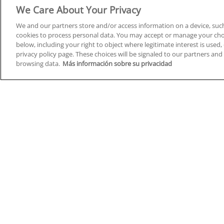
Derecho y Seguridad
We Care About Your Privacy
We and our partners store and/or access information on a device, such
cookies to process personal data. You may accept or manage your choi
below, including your right to object where legitimate interest is used, 
privacy policy page. These choices will be signaled to our partners and 
Cursos en A Coruña
Cursos
browsing data.
Más información sobre su privacidad
Cursos en Albacete
Cursos
Cursos en Alicante
Cursos
Cursos en Almería
Cursos
Cursos en Araba/Álava
Cursos
Cursos en Asturias
Cursos
Cursos en Badajoz
Cursos
Cursos en Barcelona
Cursos
Cursos en Bizkaia
Cursos
Cursos en Burgos
Cursos
Cursos en Cantabria
Cursos
Home
Q