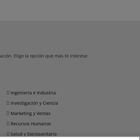
ción. Elige la opción que más te interese:
Ingeniería e Industria
Investigación y Ciencia
Marketing y Ventas
Recursos Humanos
Salud y Sociosanitario