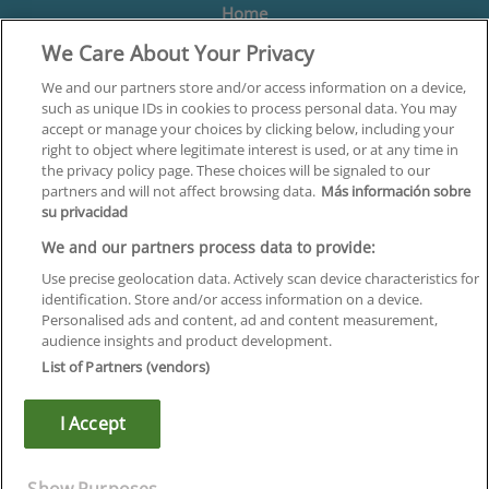
Home
We Care About Your Privacy
Formación
Centros
We and our partners store and/or access information on a device,
such as unique IDs in cookies to process personal data. You may
Orientación
accept or manage your choices by clicking below, including your
right to object where legitimate interest is used, or at any time in
Quiénes somos
the privacy policy page. These choices will be signaled to our
partners and will not affect browsing data.
Más información sobre
Contacta
su privacidad
Aviso Legal
We and our partners process data to provide:
Política de Privacidad
Use precise geolocation data. Actively scan device characteristics for
identification. Store and/or access information on a device.
Política de Cookies
Personalised ads and content, ad and content measurement,
audience insights and product development.
Canal Ético
List of Partners (vendors)
¡Síguenos!
I Accept
©
Infoempleo
.
Reservados todos los derechos.