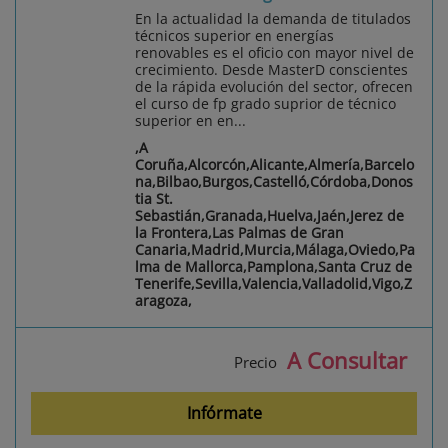
En la actualidad la demanda de titulados
técnicos superior en energías
renovables es el oficio con mayor nivel de
crecimiento. Desde MasterD conscientes
de la rápida evolución del sector, ofrecen
el curso de fp grado suprior de técnico
superior en en...
,A
Coruña,Alcorcón,Alicante,Almería,Barcelo
na,Bilbao,Burgos,Castelló,Córdoba,Donos
tia St.
Sebastián,Granada,Huelva,Jaén,Jerez de
la Frontera,Las Palmas de Gran
Canaria,Madrid,Murcia,Málaga,Oviedo,Pa
lma de Mallorca,Pamplona,Santa Cruz de
Tenerife,Sevilla,Valencia,Valladolid,Vigo,Z
aragoza,
A Consultar
Precio
Infórmate