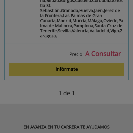
na,Bilbao,Burgos,Castelló,Córdoba,Donos
tia St.
Sebastián,Granada,Huelva,Jaén,Jerez de
la Frontera,Las Palmas de Gran
Canaria,Madrid,Murcia,Málaga,Oviedo,Pa
lma de Mallorca,Pamplona,Santa Cruz de
Tenerife,Sevilla,Valencia,Valladolid,Vigo,Z
aragoza,
A Consultar
Precio
Infórmate
1
de 1
EN AVANZA EN TU CARRERA TE AYUDAMOS