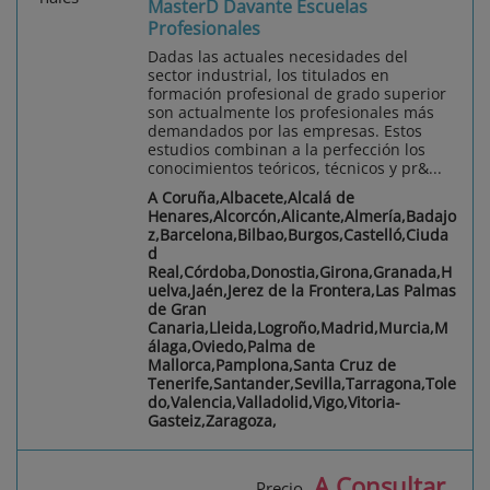
MasterD Davante Escuelas
Profesionales
Dadas las actuales necesidades del
sector industrial, los titulados en
formación profesional de grado superior
son actualmente los profesionales más
demandados por las empresas. Estos
estudios combinan a la perfección los
conocimientos teóricos, técnicos y pr&...
A Coruña,Albacete,Alcalá de
Henares,Alcorcón,Alicante,Almería,Badajo
z,Barcelona,Bilbao,Burgos,Castelló,Ciuda
d
Real,Córdoba,Donostia,Girona,Granada,H
uelva,Jaén,Jerez de la Frontera,Las Palmas
de Gran
Canaria,Lleida,Logroño,Madrid,Murcia,M
álaga,Oviedo,Palma de
Mallorca,Pamplona,Santa Cruz de
Tenerife,Santander,Sevilla,Tarragona,Tole
do,Valencia,Valladolid,Vigo,Vitoria-
Gasteiz,Zaragoza,
A Consultar
Precio