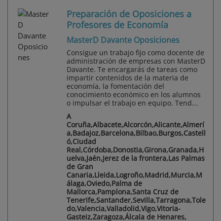
Preparación de Oposiciones a
Profesores de Economía
MasterD Davante Oposiciones
Consigue un trabajo fijo como docente de
administración de empresas con MasterD
Davante. Te encargarás de tareas como
impartir contenidos de la materia de
economía, la fomentación del
conocimiento económico en los alumnos
o impulsar el trabajo en equipo. Tend...
A
Coruña,Albacete,Alcorcón,Alicante,Almerí
a,Badajoz,Barcelona,Bilbao,Burgos,Castell
ó,Ciudad
Real,Córdoba,Donostia,Girona,Granada,H
uelva,Jaén,Jerez de la frontera,Las Palmas
de Gran
Canaria,Lleida,Logroño,Madrid,Murcia,M
álaga,Oviedo,Palma de
Mallorca,Pamplona,Santa Cruz de
Tenerife,Santander,Sevilla,Tarragona,Tole
do,Valencia,Valladolid,Vigo,Vitoria-
Gasteiz,Zaragoza,Álcala de Henares,